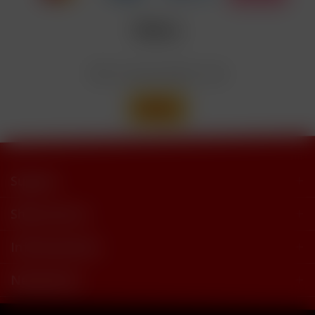
Enthält
trimethylbutyramide
Wir versenden mit
Support
Shop Service
Informationen
Newsletter