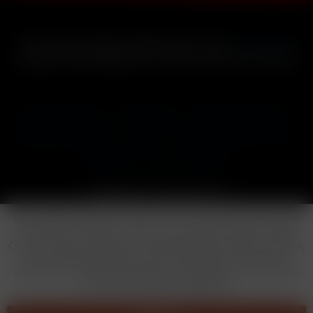
* Alle Preise inkl. gesetzl. Mehrwertsteuer zzgl.
Versandkosten
und ggf. Nachnahmegebühren, wenn nicht anders beschrieben
Cookie-Einstellungen
Händler-Login
Reklamationsformular
Häufig gestellte Fragen
Kontakt
Versand
Widerrufsrecht
Datenschutz
AGB
Impressum
Copyright © by 24vapestore.de
Diese Website benutzt Cookies, die für den technischen Betrieb
der Website erforderlich sind und stets gesetzt werden. Andere
Cookies, die den Komfort bei Benutzung dieser Website erhöhen,
der Direktwerbung dienen oder die Interaktion mit anderen
Websites und sozialen Netzwerken vereinfachen sollen, werden
nur mit Ihrer Zustimmung gesetzt.