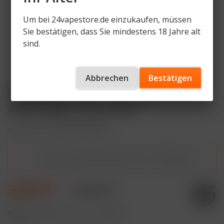
Um bei 24vapestore.de einzukaufen, müssen
Sie bestätigen, dass Sie mindestens 18 Jahre alt
sind.
Abbrechen
Bestätigen
HQD Cirak 2 Pod - Cactus +
Akkuträger Grey Gratis
Artikelnummer
HQDC2-AK-DEV
Dieser Artikel steht derzeit nicht zur Verfügung!
3,99 € *
9,90 € *
Inhalt:
4 Milliliter (99,75 € * / 100 Milliliter)