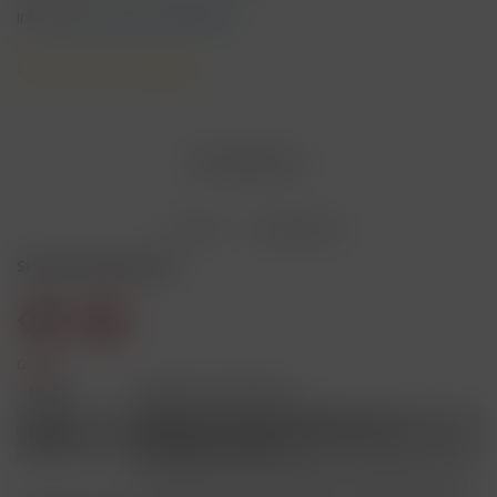
inkl. MwSt.
zzgl. Versandkosten
Lieferzeit 3 Werktage
AUSVERKAUFT
Merken
Bewerten
Sicherheitshinweise
Gefahr
H301
Giftig bei Verschlucken.
Schädlich für Wasserorganismen, mit
H412
langfristiger Wirkung.
Ist ärztlicher Rat erforderlich, Verpackung oder
P101