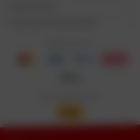
P405
Unter Verschluss aufbewahren.
Kunden kauften auch
Entsorgung der Inhalte/Behälter gemäß des
P501
örtlichen Abfallsystems
Kunden haben sich ebenfalls angesehen
Enthält Linalool, Furaneol, Allyl
EUH208
Cyclohexanepropionate. Kann allergische
Reaktionenhervor-rufen.
Zahlen Sie mit
Nicotinbenzoat, 2-Isopropyl-N,2,3-
Enthält
trimethylbutyramide
Wir versenden mit