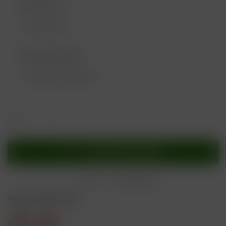
Geschmack 1:
Gratis Geschmack:
In den
Warenkorb
Merken
Bewerten
Sicherheitshinweise