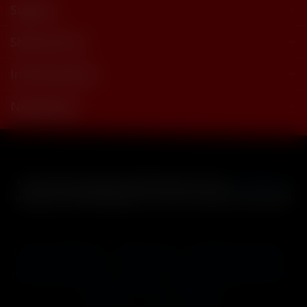
Support
Shop Service
Informationen
Newsletter
* Alle Preise inkl. gesetzl. Mehrwertsteuer zzgl.
Versandkosten
und ggf. Nachnahmegebühren, wenn nicht anders beschrieben
Cookie-Einstellungen
Händler-Login
Reklamationsformular
Häufig gestellte Fragen
Kontakt
Versand
Widerrufsrecht
Datenschutz
AGB
Impressum