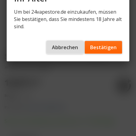
Um bei 24vapestore.de einzukaufen, müssen
Sie bestätigen, dass Sie mindestens 18 Jahre alt
sind.
Abbrechen
Bestätigen
SKE Crystal Bar 600 3+1 Aktion
Artikelnummer
V57269
14,97 € *
Inhalt:
1 Stück
inkl. MwSt.
zzgl. Versandkosten
Sofort versandfertig, Lieferzeit ca. 1-3 Werktage