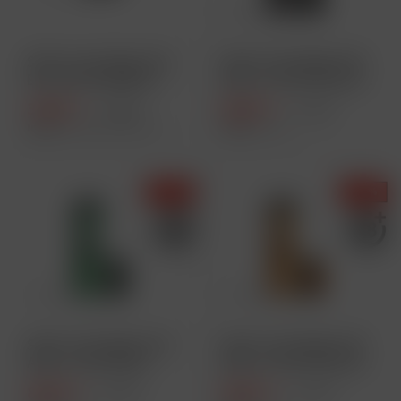
SKE Crystal Edge 10K
SKE Crystal Edge 10K
Ersatz Verdampfer
Akku + 2ml Pod Farbe:
(2ml)
Grey
3,99 € *
8,99 € *
9,99 € *
9,99 € *
Inhalt
10 Milliliter
(39,90 € * / 100 Milliliter)
Inhalt
1 Stück
- 10 %
- 10 %
SKE Crystal Edge 10K
SKE Crystal Edge 10K
Akku + 2ml Farbe:
Akku + 2ml Pod Farbe:
Green Pod
Orange
8,99 € *
8,99 € *
9,99 € *
9,99 € *