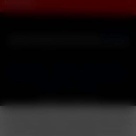
Newsletter
* Alle Preise inkl. gesetzl. Mehrwertsteuer zzgl.
Versandkosten
und ggf. Nachnahmegebühren, wenn nicht anders beschrieben
Cookie-Einstellungen
Händler-Login
Reklamationsformular
Häufig gestellte Fragen
Kontakt
Versand
Widerrufsrecht
Datenschutz
AGB
Impressum
Copyright © by 24vapestore.de
Diese Website benutzt Cookies, die für den technischen Betrieb
der Website erforderlich sind und stets gesetzt werden. Andere
Cookies, die den Komfort bei Benutzung dieser Website erhöhen,
der Direktwerbung dienen oder die Interaktion mit anderen
Websites und sozialen Netzwerken vereinfachen sollen, werden