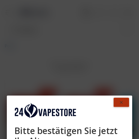
Pods
Topseller
- 31 %
- 35 %
Bitte bestätigen Sie jetzt