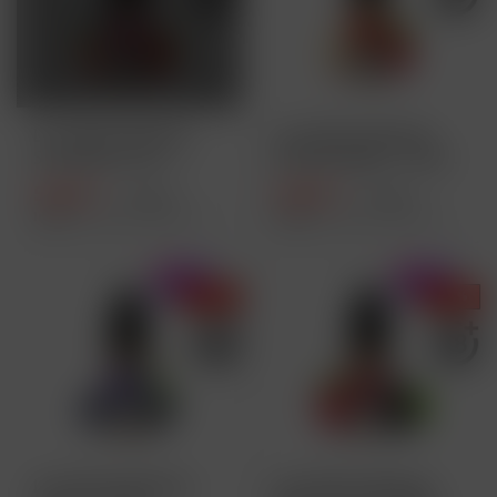
Lost Mary Maryliq -
Lost Mary Maryliq -
Strawberry Ice -
Double Apple - 10ml...
10ml...
5,49 € *
5,49 € *
8,99 € *
8,99 € *
Inhalt
10 Milliliter
(54,90 € * / 100 Milliliter)
Inhalt
10 Milliliter
(54,90 € * / 100 Milliliter)
- 39 %
- 39 %
Lost Mary Maryliq -
Lost Mary Maryliq -