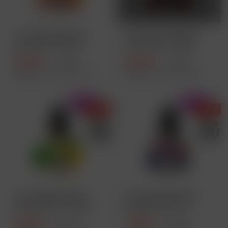
Lost Mary Maryliq -
Lost Mary Maryliq -
Sour Red - 10ml
Cherry Ice - 10ml...
Nikotinsalz...
5,49 € *
5,49 € *
8,99 € *
8,99 € *
Inhalt
10 Milliliter
(54,90 € * / 100 Milliliter)
Inhalt
10 Milliliter
(54,90 € * / 100 Milliliter)
- 39 %
- 39 %
Lost Mary Maryliq -
Lost Mary Maryliq -
Lemon Lime - 10ml...
Blueberry Sour
Raspberry -...
5,49 € *
5,49 € *
8,99 € *
8,99 € *