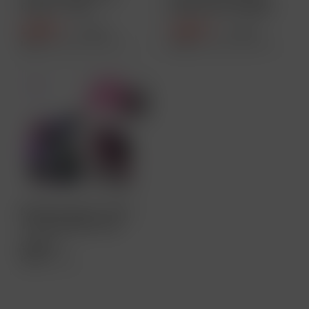
Grape - 10ml
Blackcurrant Apple -
Nikotinsalz...
10ml...
5,49 € *
5,49 € *
8,99 € *
8,99 € *
Inhalt
10 Milliliter
(54,90 € * / 100 Milliliter)
Inhalt
10 Milliliter
(54,90 € * / 100 Milliliter)
Maryliq Liquid + ELFA
Turbo Bundle Deal
9,99 € *
Inhalt
1 Stück