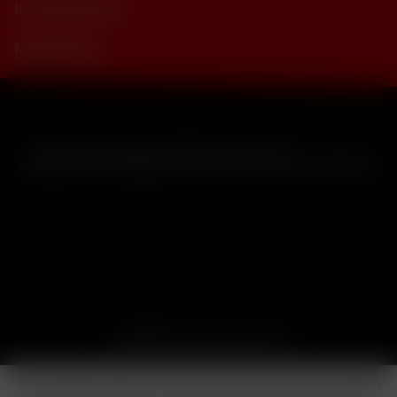
Informationen
Newsletter
* Alle Preise inkl. gesetzl. Mehrwertsteuer zzgl.
Versandkosten
und ggf. Nachnahmegebühren, wenn nicht anders beschrieben
Cookie-Einstellungen
Händler-Login
Reklamationsformular
Häufig gestellte Fragen
Kontakt
Versand
Widerrufsrecht
Datenschutz
AGB
Impressum
Copyright © by 24vapestore.de
Diese Website benutzt Cookies, die für den technischen Betrieb