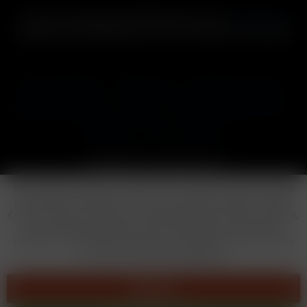
* Alle Preise inkl. gesetzl. Mehrwertsteuer zzgl.
Versandkosten
und ggf. Nachnahmegebühren, wenn nicht anders beschrieben
Cookie-Einstellungen
Händler-Login
Reklamationsformular
Häufig gestellte Fragen
Kontakt
Versand
Widerrufsrecht
Datenschutz
AGB
Impressum
Copyright © by 24vapestore.de
Diese Website benutzt Cookies, die für den technischen Betrieb
der Website erforderlich sind und stets gesetzt werden. Andere
Cookies, die den Komfort bei Benutzung dieser Website erhöhen,
der Direktwerbung dienen oder die Interaktion mit anderen
Websites und sozialen Netzwerken vereinfachen sollen, werden
nur mit Ihrer Zustimmung gesetzt.
Ablehnen