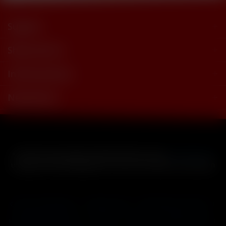
Support
Shop Service
Informationen
Newsletter
* Alle Preise inkl. gesetzl. Mehrwertsteuer zzgl.
Versandkosten
und ggf. Nachnahmegebühren, wenn nicht anders beschrieben
Cookie-Einstellungen
Händler-Login
Reklamationsformular
Häufig gestellte Fragen
Kontakt
Versand
Widerrufsrecht