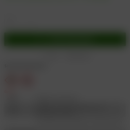
In den
Warenkorb
Merken
Bewerten
Sicherheitshinweise
Gefahr
H301
Giftig bei Verschlucken.
Schädlich für Wasserorganismen, mit
H412
langfristiger Wirkung.
Ist ärztlicher Rat erforderlich, Verpackung oder
P101
Kennzeichnungsetikett bereithalten.