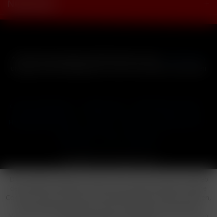
Newsletter
* Alle Preise inkl. gesetzl. Mehrwertsteuer zzgl.
Versandkosten
und ggf. Nachnahmegebühren, wenn nicht anders beschrieben
Cookie-Einstellungen
Händler-Login
Reklamationsformular
Häufig gestellte Fragen
Kontakt
Versand
Widerrufsrecht
Datenschutz
AGB
Impressum
Copyright © by 24vapestore.de
Diese Website benutzt Cookies, die für den technischen Betrieb
der Website erforderlich sind und stets gesetzt werden. Andere
Cookies, die den Komfort bei Benutzung dieser Website erhöhen,
der Direktwerbung dienen oder die Interaktion mit anderen
Websites und sozialen Netzwerken vereinfachen sollen, werden