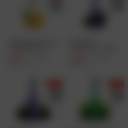
ELFBAR 800 Pineapple
ELFBAR 800
Ice 20mg Nikotin
Blackberry Ice 20mg
Nikotin
7,99 € *
7,99 € *
10,99 € *
10,99 € *
Inhalt
1 Stück
Inhalt
1 Stück
- 27 %
- 27 %