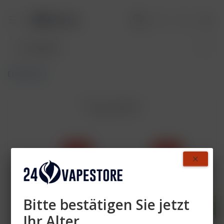
ELFBAR 800
Topseller
- 27 %
- 27 %
Bitte bestätigen Sie jetzt
Ihr Alter