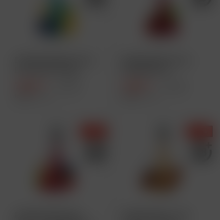
ELFBAR 800 Blue Razz
ELFBAR 800 Cherry
Lemonade 20mg
20mg Nikotin
Nikotin
7,99 € *
7,99 € *
10,99 € *
10,99 € *
Inhalt
1 Stück
Inhalt
1 Stück
- 27 %
- 27 %
ELFBAR 800 Mixed
ELFBAR 800 Cream