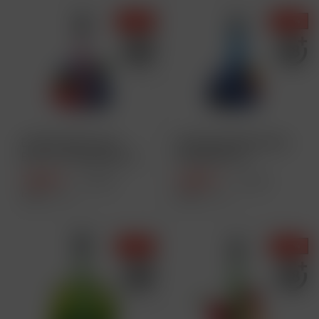
- 27 %
- 27 %
ELFBAR 800 Sweet
ELFBAR 800 Mad Blue
Berries 20mg Nikotin
20mg Nikotin
7,99 € *
7,99 € *
10,99 € *
10,99 € *
Inhalt
1 Stück
Inhalt
1 Stück
- 27 %
- 27 %