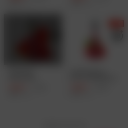
Inhalt
1 Stück
Inhalt
1 Stück
AUSVERKAUFT
- 27 %
ELFBAR 800
ELFBAR 800 Red
Watermelon
Berries 20mg Nikotin
Nikotinfrei
7,99 € *
7,99 € *
10,99 € *
10,99 € *
Inhalt
1 Stück
Inhalt
1 Stück
Zahlen Sie mit