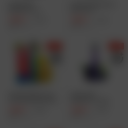
ELFBAR 800
ELFBAR 800 Menthol
Blackberry Ice
Nikotinfrei
Nikotinfrei
7,99 € *
7,99 € *
10,99 € *
10,99 € *
Inhalt
1 Stück
Inhalt
1 Stück
- 27 %
- 27 %
ELFBAR 800 Blue Razz
ELFBAR 800
Lemonade Nikotinfrei
Blackberry Grape
20mg Nikotin
7,99 € *
7,99 € *
10,99 € *
10,99 € *
Inhalt
1 Stück
Inhalt
1 Stück