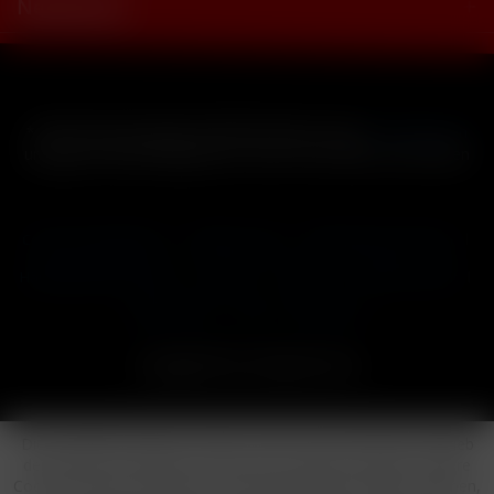
Newsletter
* Alle Preise inkl. gesetzl. Mehrwertsteuer zzgl.
Versandkosten
und ggf. Nachnahmegebühren, wenn nicht anders beschrieben
Cookie-Einstellungen
Händler-Login
Reklamationsformular
Häufig gestellte Fragen
Kontakt
Versand
Widerrufsrecht
Datenschutz
AGB
Impressum
Copyright © by 24vapestore.de
Diese Website benutzt Cookies, die für den technischen Betrieb
der Website erforderlich sind und stets gesetzt werden. Andere
Cookies, die den Komfort bei Benutzung dieser Website erhöhen,