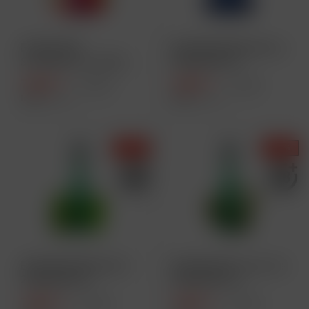
ELFBAR 800
ELFBAR 800 Blueberry
Strawberry Ice 20mg
20mg Nikotin
Nikotin
7,99 € *
7,99 € *
10,99 € *
10,99 € *
Inhalt
1 Stück
Inhalt
1 Stück
- 27 %
- 27 %
ELFBAR 800 Menthol
ELFBAR 800 Cactus Ice
20mg Nikotin
20mg Nikotin
7,99 € *
7,99 € *
10,99 € *
10,99 € *