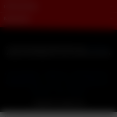
Informationen
Newsletter
* Alle Preise inkl. gesetzl. Mehrwertsteuer zzgl.
Versandkosten
und ggf. Nachnahmegebühren, wenn nicht anders beschrieben
Cookie-Einstellungen
Händler-Login
Reklamationsformular
Häufig gestellte Fragen
Kontakt
Versand
Widerrufsrecht
Datenschutz
AGB
Impressum
Copyright © by 24vapestore.de