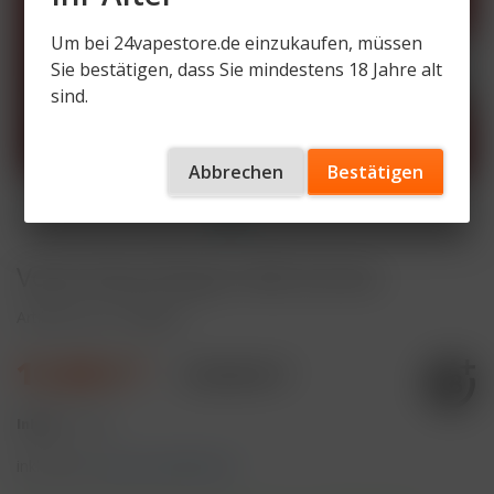
Um bei 24vapestore.de einzukaufen, müssen
Sie bestätigen, dass Sie mindestens 18 Jahre alt
sind.
Abbrechen
Bestätigen
Vozol Vista Plug Ez Alle Sorten
Artikelnummer
V58187
11,90 € *
19,90 € *
Inhalt:
1 Stück
inkl. MwSt.
zzgl. Versandkosten