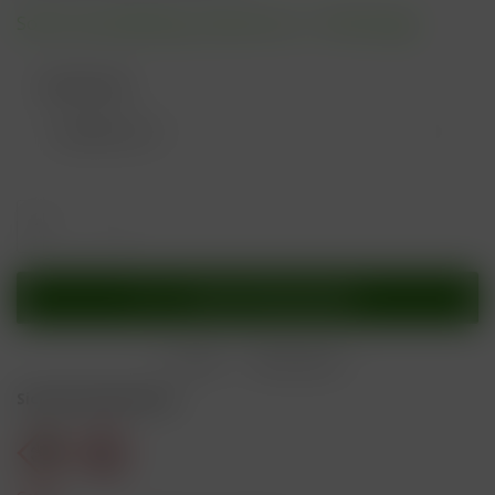
Sofort versandfertig, Lieferzeit ca. 1-3 Werktage
Geschmack:
In den
Warenkorb
Merken
Bewerten
Sicherheitshinweise