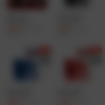
IVG Pro 15k
IVG Pro 15000
Nachfüllset +
Akkuträger -
Akkuträger Gratis
1500mAh - Black
11,90 € *
5,99 € *
15,99 € *
9,99 € *
Inhalt
1 Stück
Inhalt
1 Stück
- 40 %
- 40 %
IVG Pro 15000
IVG Pro 15000
Akkuträger -
Akkuträger -
1500mAh - Blau
1500mAh - Rot
5,99 € *
5,99 € *
9,99 € *
9,99 € *