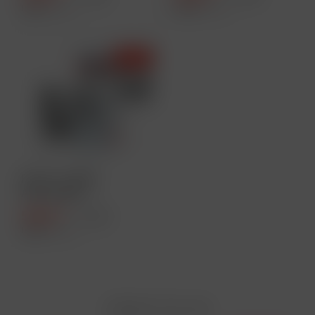
Inhalt
1 Stück
Inhalt
1 Stück
- 40 %
IVG Pro 15000
Akkuträger -
1500mAh - Silber
5,99 € *
9,99 € *
Inhalt
1 Stück
Zahlen Sie mit