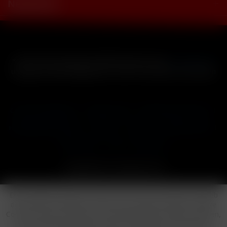
Newsletter
* Alle Preise inkl. gesetzl. Mehrwertsteuer zzgl.
Versandkosten
und ggf. Nachnahmegebühren, wenn nicht anders beschrieben
Cookie-Einstellungen
Händler-Login
Reklamationsformular
Häufig gestellte Fragen
Kontakt
Versand
Widerrufsrecht
Datenschutz
AGB
Impressum
Copyright © by 24vapestore.de
Diese Website benutzt Cookies, die für den technischen Betrieb
der Website erforderlich sind und stets gesetzt werden. Andere
Cookies, die den Komfort bei Benutzung dieser Website erhöhen,
der Direktwerbung dienen oder die Interaktion mit anderen