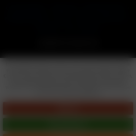
Cookie-Einstellungen
Händler-Login
Reklamationsformular
Häufig gestellte Fragen
Kontakt
Versand
Widerrufsrecht
Datenschutz
AGB
Impressum
Copyright © by 24vapestore.de
Diese Website benutzt Cookies, die für den technischen Betrieb
der Website erforderlich sind und stets gesetzt werden. Andere
Cookies, die den Komfort bei Benutzung dieser Website erhöhen,
der Direktwerbung dienen oder die Interaktion mit anderen
Websites und sozialen Netzwerken vereinfachen sollen, werden
nur mit Ihrer Zustimmung gesetzt.
Ablehnen
Alle akzeptieren