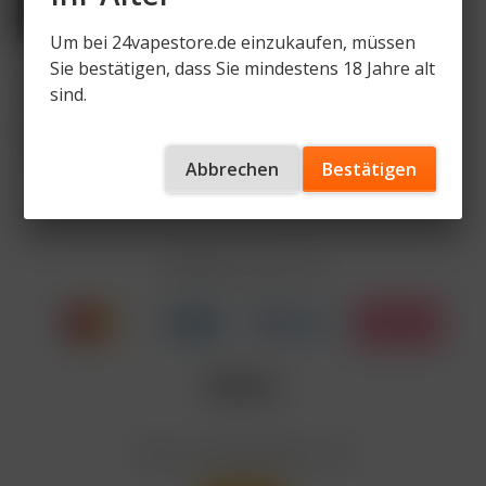
Um bei 24vapestore.de einzukaufen, müssen
HQD Cirak 2 Pod -
Sie bestätigen, dass Sie mindestens 18 Jahre alt
Cactus + Akkuträger
sind.
Grey Gratis
3,99 € *
9,90 € *
Inhalt
4 Milliliter
(99,75 € * / 100 Milliliter)
Abbrechen
Bestätigen
Zahlen Sie mit
Wir versenden mit