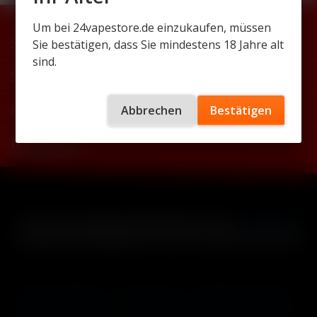
Um bei 24vapestore.de einzukaufen, müssen
Support
Sie bestätigen, dass Sie mindestens 18 Jahre alt
sind.
Shop Service
Informationen
Abbrechen
Bestätigen
Newsletter
* Alle Preise inkl. gesetzl. Mehrwertsteuer zzgl.
Versandkosten
und ggf. Nachnahmegebühren, wenn nicht anders beschrieben
Cookie-Einstellungen
Händler-Login
Reklamationsformular
Häufig gestellte Fragen
Kontakt
Versand
Widerrufsrecht