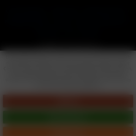
Cookie-Einstellungen
Händler-Login
Reklamationsformular
Häufig gestellte Fragen
Kontakt
Versand
Widerrufsrecht
Datenschutz
AGB
Impressum
Copyright © by 24vapestore.de
Diese Website benutzt Cookies, die für den technischen Betrieb
der Website erforderlich sind und stets gesetzt werden. Andere
Cookies, die den Komfort bei Benutzung dieser Website erhöhen,
der Direktwerbung dienen oder die Interaktion mit anderen
Websites und sozialen Netzwerken vereinfachen sollen, werden
nur mit Ihrer Zustimmung gesetzt.
Ablehnen
Alle akzeptieren
Konfigurieren