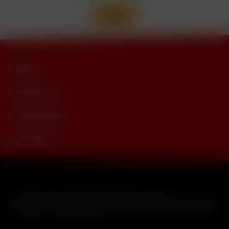
Support
Shop Service
Informationen
Newsletter
* Alle Preise inkl. gesetzl. Mehrwertsteuer zzgl.
Versandkosten
und ggf. Nachnahmegebühren, wenn nicht anders beschrieben