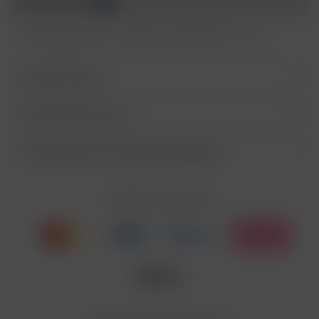
P273
Freisetzung in die Umwelt vermeiden.
BEI VERSCHLUCKEN: Sofort
Bewertungen lesen, schreiben und diskutieren...
mehr
P301+P310
GIFTINFORMATIONSZENTRUM/Arzt/…
anrufen.
Ähnliche Artikel
P330
Mund ausspülen.
P405
Unter Verschluss aufbewahren.
Kunden kauften auch
Entsorgung der Inhalte/Behälter gemäß des
P501
örtlichen Abfallsystems
Kunden haben sich ebenfalls angesehen
Enthält Linalool, Furaneol, Allyl
EUH208
Cyclohexanepropionate. Kann allergische
Reaktionenhervor-rufen.
Zahlen Sie mit
Nicotinbenzoat, 2-Isopropyl-N,2,3-
Enthält
trimethylbutyramide