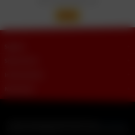
Wir versenden mit
Support
Shop Service
Informationen
Newsletter
* Alle Preise inkl. gesetzl. Mehrwertsteuer zzgl.
Versandkosten
und ggf. Nachnahmegebühren, wenn nicht anders beschrieben