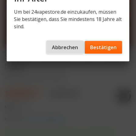
Um bei 24vapestore.de einzukaufen, müssen
Sie bestätigen, dass Sie mindestens 18 Jahre alt
sind.
Abbrechen
Bestätigen
SALT Pro Gratis-Deal - Salt Cristallite
Liquid
Artikelnummer
SALT-CO-LQ-IC
14,99 € *
33,79 € *
Inhalt:
1 Stück
inkl. MwSt.
zzgl. Versandkosten
Sofort versandfertig, Lieferzeit ca. 1-3 Werktage