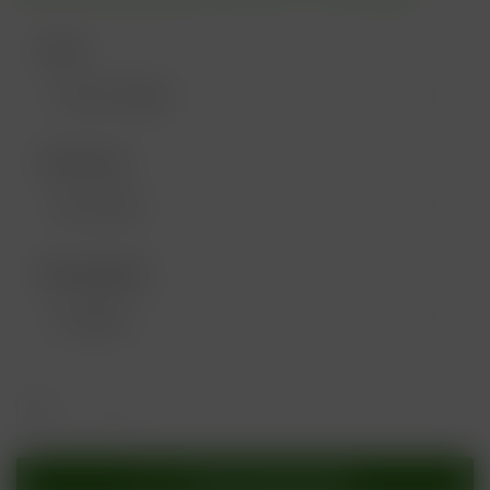
Farbe:
Geschmack:
Nikotingehalt:
In den
Warenkorb