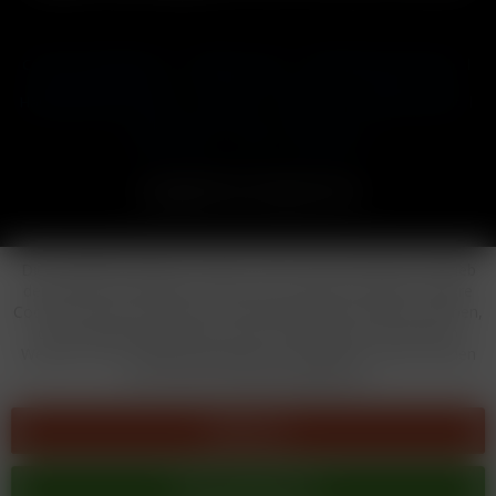
Cookie-Einstellungen
Händler-Login
Reklamationsformular
Häufig gestellte Fragen
Kontakt
Versand
Widerrufsrecht
Datenschutz
AGB
Impressum
Copyright © by 24vapestore.de
Diese Website benutzt Cookies, die für den technischen Betrieb
der Website erforderlich sind und stets gesetzt werden. Andere
Cookies, die den Komfort bei Benutzung dieser Website erhöhen,
der Direktwerbung dienen oder die Interaktion mit anderen
Websites und sozialen Netzwerken vereinfachen sollen, werden
nur mit Ihrer Zustimmung gesetzt.
Ablehnen
Alle akzeptieren