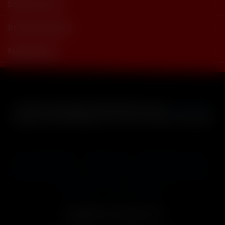
Shop Service
Informationen
Newsletter
* Alle Preise inkl. gesetzl. Mehrwertsteuer zzgl.
Versandkosten
und ggf. Nachnahmegebühren, wenn nicht anders beschrieben
Cookie-Einstellungen
Händler-Login
Reklamationsformular
Häufig gestellte Fragen
Kontakt
Versand
Widerrufsrecht
Datenschutz
AGB
Impressum
Copyright © by 24vapestore.de