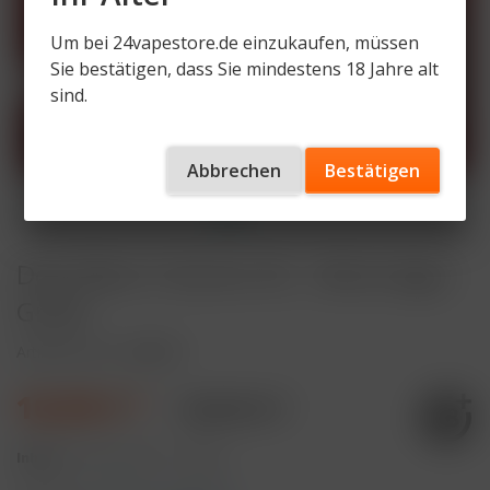
Um bei 24vapestore.de einzukaufen, müssen
Sie bestätigen, dass Sie mindestens 18 Jahre alt
sind.
Abbrechen
Bestätigen
Dojo Blast X Starter Kit - Akkuträger
Gratis
Artikelnummer
V58470
10,99 € *
36,89 € *
Inhalt:
3 Stück (3,66 € * / 1 Stück)