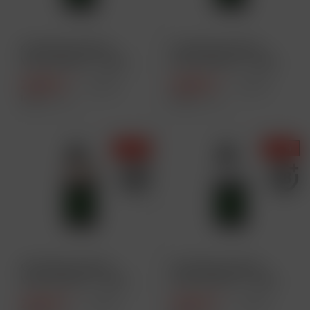
GeekVape Digi Q
GeekVape Digi Q
Vista Pod Kit - 1600
Vista Pod Kit - 1600
mAh - Schwarz
mAh - Silber
25,90 € *
25,90 € *
29,95 € *
29,95 € *
Inhalt
1 Stück
Inhalt
1 Stück
- 14 %
- 14 %
GeekVape Digi Q
GeekVape Digi Q
Vista Pod Kit - 1600
Vista Pod Kit - 1600
mAh - Gold
mAh
25,90 € *
25,90 € *
29,95 € *
29,95 € *