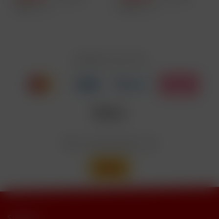
Inhalt
1 Stück
Inhalt
1 Stück
Zahlen Sie mit
Wir versenden mit
Support