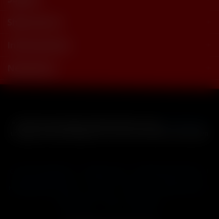
Shop Service
Informationen
Newsletter
* Alle Preise inkl. gesetzl. Mehrwertsteuer zzgl.
Versandkosten
und ggf. Nachnahmegebühren, wenn nicht anders beschrieben
Cookie-Einstellungen
Händler-Login
Reklamationsformular
Häufig gestellte Fragen
Kontakt
Versand
Widerrufsrecht
Datenschutz
AGB
Impressum