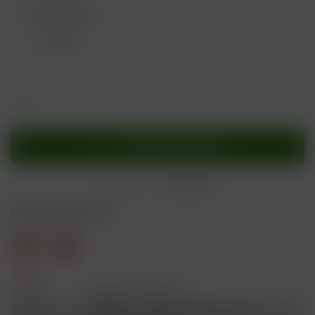
Nikotingehalt:
In den
Warenkorb
Merken
Bewerten
Sicherheitshinweise
Gefahr
H301
Giftig bei Verschlucken.
Schädlich für Wasserorganismen, mit