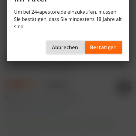
Um bei 24vapestore.de einzukaufen, müssen
Sie bestätigen, dass Sie mindestens 18 Jahre alt
sind.
Abbrechen
Bestätigen
Salt Liquid - Energy Juice
Artikelnummer
SALT-LQ-EJ-20mg
5,90 € *
8,90 € *
Inhalt:
10 Milliliter (59,00 € * / 100 Milliliter)
inkl. MwSt.
zzgl. Versandkosten
Sofort versandfertig, Lieferzeit ca. 1-3 Werktage