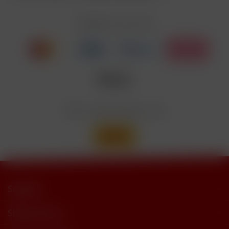
EUH208
Cyclohexanepropionate. Kann allergische
Reaktionenhervor-rufen.
Zahlen Sie mit
Nicotinbenzoat, 2-Isopropyl-N,2,3-
Enthält
trimethylbutyramide
Wir versenden mit
Support
Shop Service