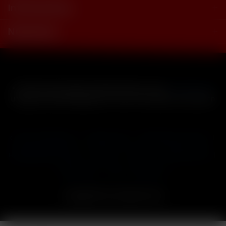
Informationen
Newsletter
* Alle Preise inkl. gesetzl. Mehrwertsteuer zzgl.
Versandkosten
und ggf. Nachnahmegebühren, wenn nicht anders beschrieben
Cookie-Einstellungen
Händler-Login
Reklamationsformular
Häufig gestellte Fragen
Kontakt
Versand
Widerrufsrecht
Datenschutz
AGB
Impressum
Copyright © by 24vapestore.de