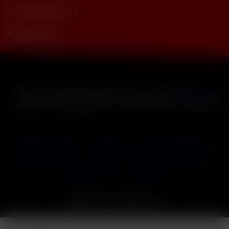
Informationen
Newsletter
* Alle Preise inkl. gesetzl. Mehrwertsteuer zzgl.
Versandkosten
und ggf. Nachnahmegebühren, wenn nicht anders beschrieben
Cookie-Einstellungen
Händler-Login
Reklamationsformular
Häufig gestellte Fragen
Kontakt
Versand
Widerrufsrecht
Datenschutz
AGB
Impressum
Copyright © by 24vapestore.de
Diese Website benutzt Cookies, die für den technischen Betrieb