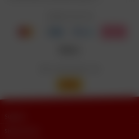
EUH208
Cyclohexanepropionate. Kann allergische
Reaktionenhervor-rufen.
Zahlen Sie mit
Nicotinbenzoat, 2-Isopropyl-N,2,3-
Enthält
trimethylbutyramide
Wir versenden mit
Support
Shop Service