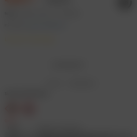
Inhalt:
2 Milliliter (249,50 € * / 100 Milliliter)
inkl. MwSt.
zzgl. Versandkosten
Lieferzeit 3 Werktage
AUSVERKAUFT
Merken
Bewerten
Sicherheitshinweise
Gefahr
H301
Giftig bei Verschlucken.