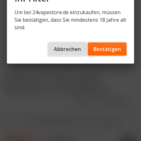
Um bei 24vapestore.de einzukaufen, müssen
Sie bestätigen, dass Sie mindestens 18 Jahre alt
sind.
Abbrechen
Bestätigen
ELFBAR LOST MARY QM600 -
Watermelon Ice 20mg Nikotin
Artikelnummer
QM600-WI
Dieser Artikel steht derzeit nicht zur Verfügung!
4,99 € *
7,90 € *