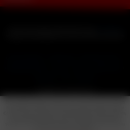
* Alle Preise inkl. gesetzl. Mehrwertsteuer zzgl.
Versandkosten
und ggf. Nachnahmegebühren, wenn nicht anders beschrieben
Cookie-Einstellungen
Händler-Login
Reklamationsformular
Häufig gestellte Fragen
Kontakt
Versand
Widerrufsrecht
Datenschutz
AGB
Impressum
Copyright © by 24vapestore.de
Diese Website benutzt Cookies, die für den technischen Betrieb
der Website erforderlich sind und stets gesetzt werden. Andere
Cookies, die den Komfort bei Benutzung dieser Website erhöhen,
der Direktwerbung dienen oder die Interaktion mit anderen
Websites und sozialen Netzwerken vereinfachen sollen, werden
nur mit Ihrer Zustimmung gesetzt.