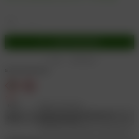
In den
Warenkorb
Merken
Bewerten
Sicherheitshinweise
Gefahr
H301
Giftig bei Verschlucken.
Schädlich für Wasserorganismen, mit
H412
langfristiger Wirkung.
Ist ärztlicher Rat erforderlich, Verpackung oder
P101
Kennzeichnungsetikett bereithalten.