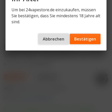
Um bei 24vapestore.de einzukaufen, müssen
Sie bestätigen, dass Sie mindestens 18 Jahre alt
sind.
Abbrechen
Bestätigen
ELFBAR LOST MARY WAVI
Watermelon 20mg Nikotin 2er Pack
Artikelnummer
LM-WVP-WM
5,99 € *
9,99 € *
Inhalt:
4 Milliliter (149,75 € * / 100 Milliliter)
inkl. MwSt.
zzgl. Versandkosten
Sofort versandfertig, Lieferzeit ca. 1-3 Werktage