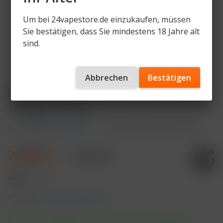
Um bei 24vapestore.de einzukaufen, müssen
Sie bestätigen, dass Sie mindestens 18 Jahre alt
sind.
Abbrechen
Bestätigen
ELFBAR ELFA Pod Kit 500 mAh Akku -
Twilight Brown
von
ELFBAR ELFA DEVICE
Artikelnummer
ELFA-KIT-TBR
7,49 € *
9,99 € *
Inhalt:
1 Stück
inkl. MwSt.
zzgl. Versandkosten
Sofort versandfertig, Lieferzeit ca. 1-3 Werktage