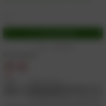
In den
Warenkorb
Merken
Bewerten
Sicherheitshinweise
Gefahr
H301
Giftig bei Verschlucken.
Schädlich für Wasserorganismen, mit
H412
langfristiger Wirkung.
Ist ärztlicher Rat erforderlich, Verpackung oder
P101
Kennzeichnungsetikett bereithalten.