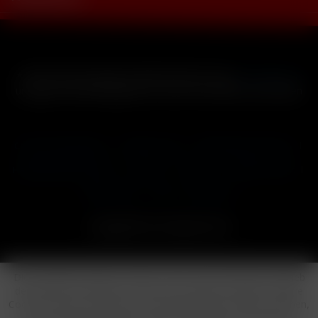
* Alle Preise inkl. gesetzl. Mehrwertsteuer zzgl.
Versandkosten
und ggf. Nachnahmegebühren, wenn nicht anders beschrieben
Cookie-Einstellungen
Händler-Login
Reklamationsformular
Häufig gestellte Fragen
Kontakt
Versand
Widerrufsrecht
Datenschutz
AGB
Impressum
Copyright © by 24vapestore.de
Diese Website benutzt Cookies, die für den technischen Betrieb
der Website erforderlich sind und stets gesetzt werden. Andere
Cookies, die den Komfort bei Benutzung dieser Website erhöhen,
der Direktwerbung dienen oder die Interaktion mit anderen