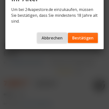
Um bei 24vapestore.de einzukaufen, müssen
Sie bestätigen, dass Sie mindestens 18 Jahre alt
sind.
Abbrechen
Bestätigen
ELFBAR ELFA Pod Kit 500 mAh Akku -
Black
von
ELFBAR ELFA DEVICE
Artikelnummer
ELFA-KIT-BL
(
1
)
7,49 € *
9,99 € *
Inhalt:
1 Stück
inkl. MwSt.
zzgl. Versandkosten