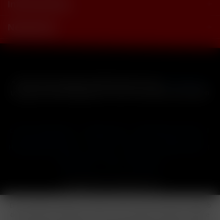
Informationen
Newsletter
* Alle Preise inkl. gesetzl. Mehrwertsteuer zzgl.
Versandkosten
und ggf. Nachnahmegebühren, wenn nicht anders beschrieben
Cookie-Einstellungen
Händler-Login
Reklamationsformular
Häufig gestellte Fragen
Kontakt
Versand
Widerrufsrecht
Datenschutz
AGB
Impressum
Copyright © by 24vapestore.de
Diese Website benutzt Cookies, die für den technischen Betrieb
der Website erforderlich sind und stets gesetzt werden. Andere