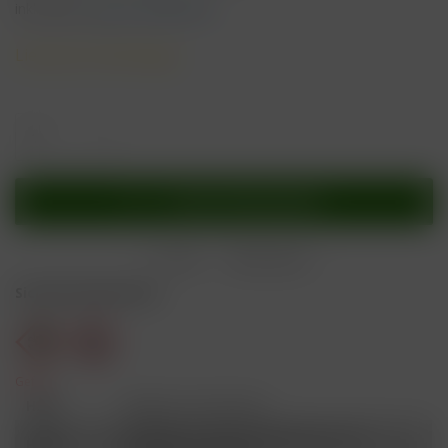
inkl. MwSt.
zzgl. Versandkosten
Lieferzeit 3 Werktage
In den
Warenkorb
Merken
Bewerten
Sicherheitshinweise
Gefahr
H301
Giftig bei Verschlucken.
Schädlich für Wasserorganismen, mit
H412