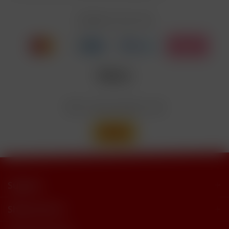
EUH208
Cyclohexanepropionate. Kann allergische
Reaktionenhervor-rufen.
Zahlen Sie mit
Nicotinbenzoat, 2-Isopropyl-N,2,3-
Enthält
trimethylbutyramide
Wir versenden mit
Support
Shop Service