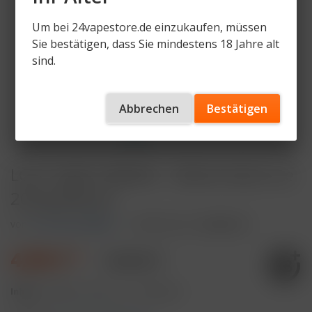
Um bei 24vapestore.de einzukaufen, müssen
Sie bestätigen, dass Sie mindestens 18 Jahre alt
sind.
Abbrechen
Bestätigen
LOST MARY BM600 - Watermelon Ice
20mg Nikotin
von
Lost Mary BM600
Artikelnummer
LM600-WI
4,90 € *
7,90 € *
Inhalt:
2 Milliliter (245,00 € * / 100 Milliliter)