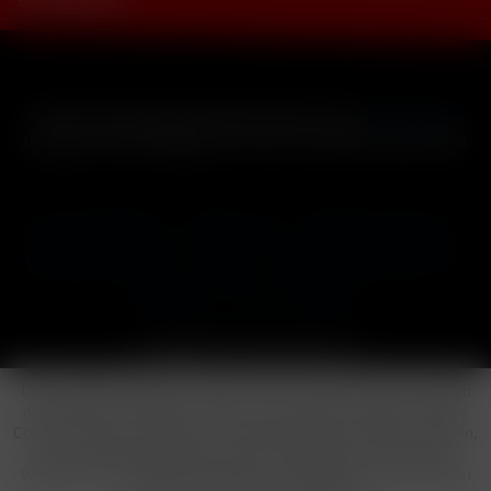
* Alle Preise inkl. gesetzl. Mehrwertsteuer zzgl.
Versandkosten
und ggf. Nachnahmegebühren, wenn nicht anders beschrieben
Cookie-Einstellungen
Händler-Login
Reklamationsformular
Häufig gestellte Fragen
Kontakt
Versand
Widerrufsrecht
Datenschutz
AGB
Impressum
Copyright © by 24vapestore.de
Diese Website benutzt Cookies, die für den technischen Betrieb
der Website erforderlich sind und stets gesetzt werden. Andere
Cookies, die den Komfort bei Benutzung dieser Website erhöhen,
der Direktwerbung dienen oder die Interaktion mit anderen
Websites und sozialen Netzwerken vereinfachen sollen, werden