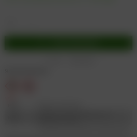
In den
Warenkorb
Merken
Bewerten
Sicherheitshinweise
Gefahr
H301
Giftig bei Verschlucken.
Schädlich für Wasserorganismen, mit
H412
langfristiger Wirkung.
Ist ärztlicher Rat erforderlich, Verpackung oder
P101
Kennzeichnungsetikett bereithalten.