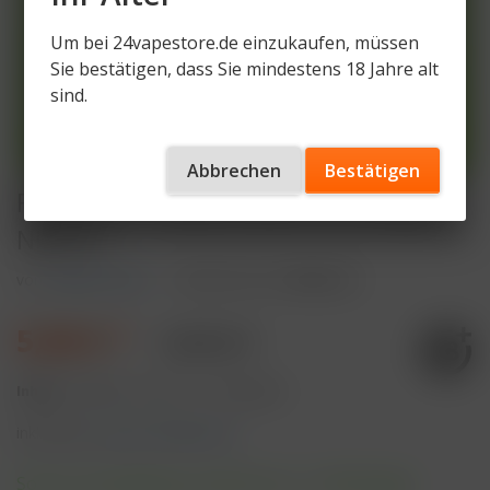
Um bei 24vapestore.de einzukaufen, müssen
Sie bestätigen, dass Sie mindestens 18 Jahre alt
sind.
Abbrechen
Bestätigen
Flerbar M – Watermelon Ice 20mg
Nikotin
von
Flerbar M 2%
Artikelnummer
FM600-WI
5,50 € *
9,90 € *
Inhalt:
2 Milliliter (275,00 € * / 100 Milliliter)
inkl. MwSt.
zzgl. Versandkosten
Sofort versandfertig, Lieferzeit ca. 1-3 Werktage