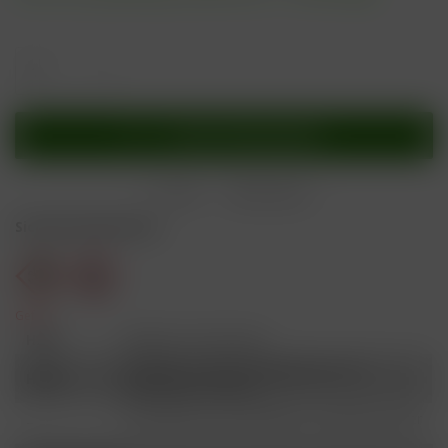
In den
Warenkorb
Merken
Bewerten
Sicherheitshinweise
Gefahr
H301
Giftig bei Verschlucken.
Schädlich für Wasserorganismen, mit
H412
langfristiger Wirkung.
Ist ärztlicher Rat erforderlich, Verpackung oder
P101
Kennzeichnungsetikett bereithalten.