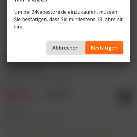
Um bei 24vapestore.de einzukaufen, müssen
Sie bestätigen, dass Sie mindestens 18 Jahre alt
sind.
Abbrechen
Bestätigen
HQD Cirak 2 - Pod Kit 650 mAh -
Farbe: Blue
Artikelnummer
HQDC2-PK-BLUE
5,90 € *
9,90 € *
Inhalt:
1 Stück
inkl. MwSt.
zzgl. Versandkosten
Sofort versandfertig, Lieferzeit ca. 1-3 Werktage