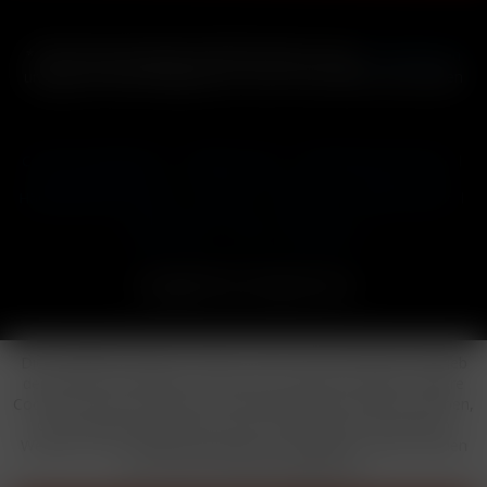
* Alle Preise inkl. gesetzl. Mehrwertsteuer zzgl.
Versandkosten
und ggf. Nachnahmegebühren, wenn nicht anders beschrieben
Cookie-Einstellungen
Händler-Login
Reklamationsformular
Häufig gestellte Fragen
Kontakt
Versand
Widerrufsrecht
Datenschutz
AGB
Impressum
Copyright © by 24vapestore.de
Diese Website benutzt Cookies, die für den technischen Betrieb
der Website erforderlich sind und stets gesetzt werden. Andere
Cookies, die den Komfort bei Benutzung dieser Website erhöhen,
der Direktwerbung dienen oder die Interaktion mit anderen
Websites und sozialen Netzwerken vereinfachen sollen, werden
nur mit Ihrer Zustimmung gesetzt.