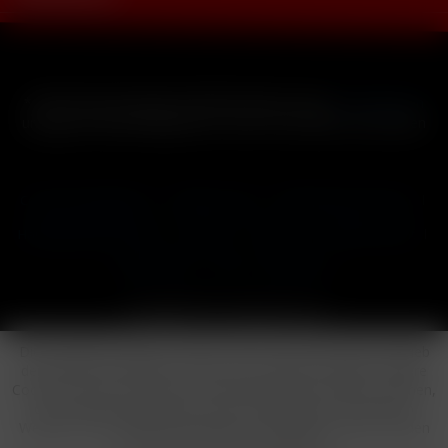
* Alle Preise inkl. gesetzl. Mehrwertsteuer zzgl.
Versandkosten
und ggf. Nachnahmegebühren, wenn nicht anders beschrieben
Cookie-Einstellungen
Händler-Login
Reklamationsformular
Häufig gestellte Fragen
Kontakt
Versand
Widerrufsrecht
Datenschutz
AGB
Impressum
Copyright © by 24vapestore.de
Diese Website benutzt Cookies, die für den technischen Betrieb
der Website erforderlich sind und stets gesetzt werden. Andere
Cookies, die den Komfort bei Benutzung dieser Website erhöhen,
der Direktwerbung dienen oder die Interaktion mit anderen
Websites und sozialen Netzwerken vereinfachen sollen, werden
nur mit Ihrer Zustimmung gesetzt.