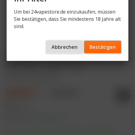
Um bei 24vapestore.de einzukaufen, müssen
Sie bestätigen, dass Sie mindestens 18 Jahre alt
sind.
Abbrechen
Bestätigen
ELFBAR ELFA Turbo PRO Pod Kit 1200
mAh Akku - Space Grey
Artikelnummer
ELFA-TP-SG
12,99 € *
14,99 € *
Inhalt:
1 Stück
inkl. MwSt.
zzgl. Versandkosten
Sofort versandfertig, Lieferzeit ca. 1-3 Werktage