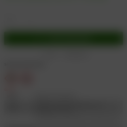
In den
Warenkorb
Merken
Bewerten
Sicherheitshinweise
Gefahr
H301
Giftig bei Verschlucken.
Schädlich für Wasserorganismen, mit
H412
langfristiger Wirkung.
Ist ärztlicher Rat erforderlich, Verpackung oder
P101
Kennzeichnungsetikett bereithalten.