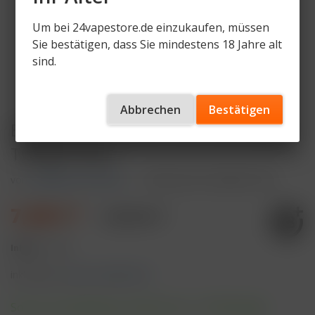
Um bei 24vapestore.de einzukaufen, müssen
Sie bestätigen, dass Sie mindestens 18 Jahre alt
sind.
Abbrechen
Bestätigen
ELFBAR ELFA Pod Kit 500 mAh Akku -
Twilight Blue
von
ELFBAR ELFA DEVICE
Artikelnummer
ELFA-KIT-TB
7,49 € *
9,99 € *
Inhalt:
1 Stück
inkl. MwSt.
zzgl. Versandkosten
Sofort versandfertig, Lieferzeit ca. 1-3 Werktage