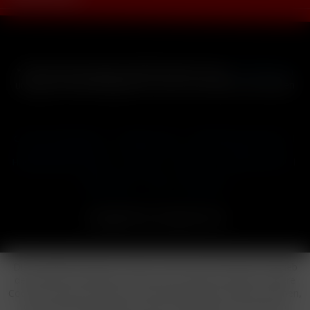
* Alle Preise inkl. gesetzl. Mehrwertsteuer zzgl.
Versandkosten
und ggf. Nachnahmegebühren, wenn nicht anders beschrieben
Cookie-Einstellungen
Händler-Login
Reklamationsformular
Häufig gestellte Fragen
Kontakt
Versand
Widerrufsrecht
Datenschutz
AGB
Impressum
Copyright © by 24vapestore.de
Diese Website benutzt Cookies, die für den technischen Betrieb
der Website erforderlich sind und stets gesetzt werden. Andere
Cookies, die den Komfort bei Benutzung dieser Website erhöhen,
der Direktwerbung dienen oder die Interaktion mit anderen