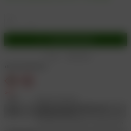
In den
Warenkorb
Merken
Bewerten
Sicherheitshinweise
Gefahr
H301
Giftig bei Verschlucken.
Schädlich für Wasserorganismen, mit
H412
langfristiger Wirkung.
Ist ärztlicher Rat erforderlich, Verpackung oder
P101
Kennzeichnungsetikett bereithalten.