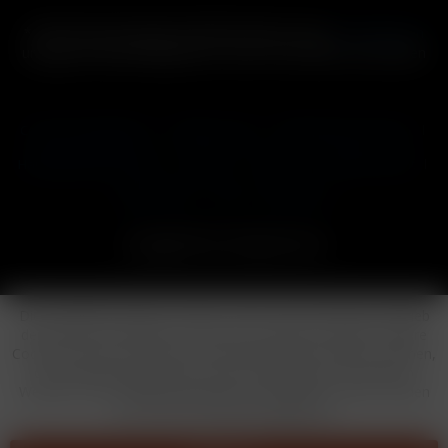
* Alle Preise inkl. gesetzl. Mehrwertsteuer zzgl.
Versandkosten
und ggf. Nachnahmegebühren, wenn nicht anders beschrieben
Cookie-Einstellungen
Händler-Login
Reklamationsformular
Häufig gestellte Fragen
Kontakt
Versand
Widerrufsrecht
Datenschutz
AGB
Impressum
Copyright © by 24vapestore.de
Diese Website benutzt Cookies, die für den technischen Betrieb
der Website erforderlich sind und stets gesetzt werden. Andere
Cookies, die den Komfort bei Benutzung dieser Website erhöhen,
der Direktwerbung dienen oder die Interaktion mit anderen
Websites und sozialen Netzwerken vereinfachen sollen, werden
nur mit Ihrer Zustimmung gesetzt.