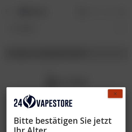
Produkte von ELFBAR ELFA DEVICE
Filtern
Bitte bestätigen Sie jetzt
Ihr Alter