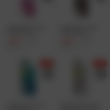
ELFBAR ELFA Pod Kit
ELFBAR ELFA Pod Kit
500 mAh Akku -
500 mAh Akku -
Aurora Pink
Twilight Brown
7,49 € *
7,49 € *
9,99 € *
9,99 € *
Inhalt
1 Stück
Inhalt
1 Stück
- 25 %
- 25 %
ELFBAR ELFA Pod Kit
ELFBAR ELFA Pod Kit