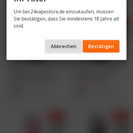
Um bei 24vapestore.de einzukaufen, müssen
Sie bestätigen, dass Sie mindestens 18 Jahre alt
- 25 %
- 25 %
sind.
Abbrechen
Bestätigen
ELFBAR ELFA Pod Kit
ELFBAR ELFA Pod Kit
500 mAh Akku - Black
500 mAh Akku -
Aurora Purple
7,49 € *
7,49 € *
9,99 € *
9,99 € *
Inhalt
1 Stück
Inhalt
1 Stück
- 25 %
- 25 %