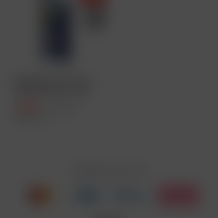
ELFBAR ELFA Pod Kit
500 mAh Akku - Navy
Blue
7,49 € *
9,99 € *
Inhalt
1 Stück
Zahlen Sie mit