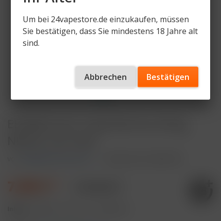
Um bei 24vapestore.de einzukaufen, müssen
Sie bestätigen, dass Sie mindestens 18 Jahre alt
sind.
Abbrechen
Bestätigen
ELFBAR ELFA Triple Berries 20mg
Nikotin 2er Pack
von
ELFBAR ELFA POD 2%
Artikelnummer
ELFA-TB
7,99 € *
11,99 € *
Inhalt:
4 Milliliter (199,75 € * / 100 Milliliter)