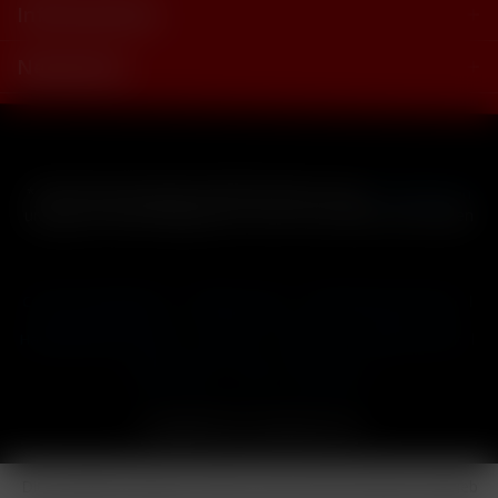
Informationen
Newsletter
* Alle Preise inkl. gesetzl. Mehrwertsteuer zzgl.
Versandkosten
und ggf. Nachnahmegebühren, wenn nicht anders beschrieben
Cookie-Einstellungen
Händler-Login
Reklamationsformular
Häufig gestellte Fragen
Kontakt
Versand
Widerrufsrecht
Datenschutz
AGB
Impressum
Copyright © by 24vapestore.de
Diese Website benutzt Cookies, die für den technischen Betrieb