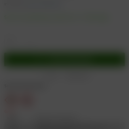
inkl. MwSt.
zzgl. Versandkosten
Sofort versandfertig, Lieferzeit ca. 1-3 Werktage
In den
Warenkorb
Merken
Bewerten
Sicherheitshinweise
Gefahr
H301
Giftig bei Verschlucken.
Schädlich für Wasserorganismen, mit