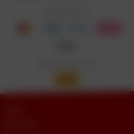
EUH208
Cyclohexanepropionate. Kann allergische
Reaktionenhervor-rufen.
Zahlen Sie mit
Nicotinbenzoat, 2-Isopropyl-N,2,3-
Enthält
trimethylbutyramide
Wir versenden mit
Support
Shop Service