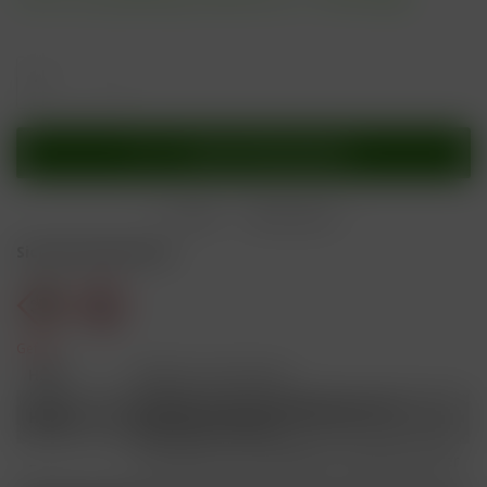
In den
Warenkorb
Merken
Bewerten
Sicherheitshinweise
Gefahr
H301
Giftig bei Verschlucken.
Schädlich für Wasserorganismen, mit
H412
langfristiger Wirkung.
Ist ärztlicher Rat erforderlich, Verpackung oder
P101
Kennzeichnungsetikett bereithalten.