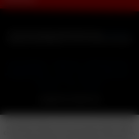
* Alle Preise inkl. gesetzl. Mehrwertsteuer zzgl.
Versandkosten
und ggf. Nachnahmegebühren, wenn nicht anders beschrieben
Cookie-Einstellungen
Händler-Login
Reklamationsformular
Häufig gestellte Fragen
Kontakt
Versand
Widerrufsrecht
Datenschutz
AGB
Impressum
Copyright © by 24vapestore.de
Diese Website benutzt Cookies, die für den technischen Betrieb
der Website erforderlich sind und stets gesetzt werden. Andere
Cookies, die den Komfort bei Benutzung dieser Website erhöhen,
der Direktwerbung dienen oder die Interaktion mit anderen