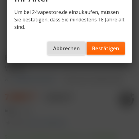
Um bei 24vapestore.de einzukaufen, müssen
Sie bestätigen, dass Sie mindestens 18 Jahre alt
sind.
Abbrechen
Bestätigen
ELFBAR ELFA Pod Kit 500 mAh Akku -
White
von
ELFBAR ELFA DEVICE
Artikelnummer
ELFA-KIT-WH
7,49 € *
9,99 € *
Inhalt:
1 Stück
inkl. MwSt.
zzgl. Versandkosten
Sofort versandfertig, Lieferzeit ca. 1-3 Werktage