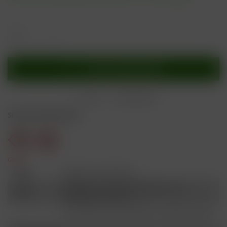
In den
Warenkorb
Merken
Bewerten
Sicherheitshinweise
Gefahr
H301
Giftig bei Verschlucken.
Schädlich für Wasserorganismen, mit
H412
langfristiger Wirkung.
Ist ärztlicher Rat erforderlich, Verpackung oder
P101
Kennzeichnungsetikett bereithalten.