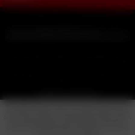
* Alle Preise inkl. gesetzl. Mehrwertsteuer zzgl.
Versandkosten
und ggf. Nachnahmegebühren, wenn nicht anders beschrieben
Cookie-Einstellungen
Händler-Login
Reklamationsformular
Häufig gestellte Fragen
Kontakt
Versand
Widerrufsrecht
Datenschutz
AGB
Impressum
Copyright © by 24vapestore.de
Diese Website benutzt Cookies, die für den technischen Betrieb
der Website erforderlich sind und stets gesetzt werden. Andere
Cookies, die den Komfort bei Benutzung dieser Website erhöhen,
der Direktwerbung dienen oder die Interaktion mit anderen
Websites und sozialen Netzwerken vereinfachen sollen, werden
nur mit Ihrer Zustimmung gesetzt.