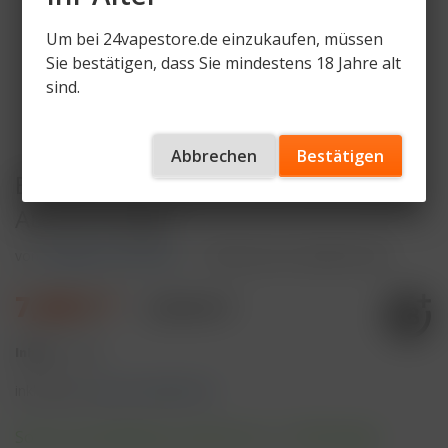
Um bei 24vapestore.de einzukaufen, müssen
Sie bestätigen, dass Sie mindestens 18 Jahre alt
sind.
Abbrechen
Bestätigen
ELFBAR ELFA Pod Kit 500 mAh Akku -
Aurora Purple
von
ELFBAR ELFA DEVICE
Artikelnummer
ELFA-KIT-AP
7,49 € *
9,99 € *
Inhalt:
1 Stück
inkl. MwSt.
zzgl. Versandkosten
Sofort versandfertig, Lieferzeit ca. 1-3 Werktage