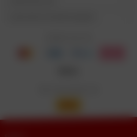
Kunden kauften auch
Entsorgung der Inhalte/Behälter gemäß des
P501
örtlichen Abfallsystems
Kunden haben sich ebenfalls angesehen
Enthält Linalool, Furaneol, Allyl
EUH208
Cyclohexanepropionate. Kann allergische
Reaktionenhervor-rufen.
Zahlen Sie mit
Nicotinbenzoat, 2-Isopropyl-N,2,3-
Enthält
trimethylbutyramide
Wir versenden mit
Support