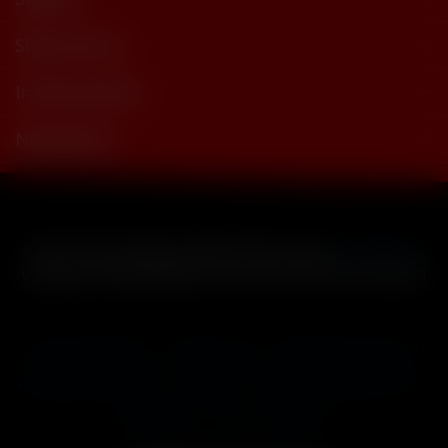
Shop Service
Informationen
Newsletter
* Alle Preise inkl. gesetzl. Mehrwertsteuer zzgl.
Versandkosten
und ggf. Nachnahmegebühren, wenn nicht anders beschrieben
Cookie-Einstellungen
Händler-Login
Reklamationsformular
Häufig gestellte Fragen
Kontakt
Versand
Widerrufsrecht
Datenschutz
AGB
Impressum