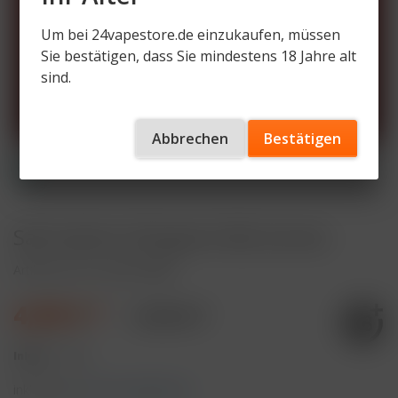
Um bei 24vapestore.de einzukaufen, müssen
Sie bestätigen, dass Sie mindestens 18 Jahre alt
sind.
Abbrechen
Bestätigen
Salt Switch 20mg/ml Alle Sorten
Artikelnummer
SLS-EV-MRJ
4,99 € *
7,49 € *
Inhalt:
1 Stück
inkl. MwSt.
zzgl. Versandkosten