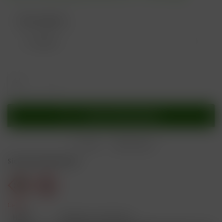
Nikotingehalt:
In den
Warenkorb
Merken
Bewerten
Sicherheitshinweise
Gefahr
H301
Giftig bei Verschlucken.