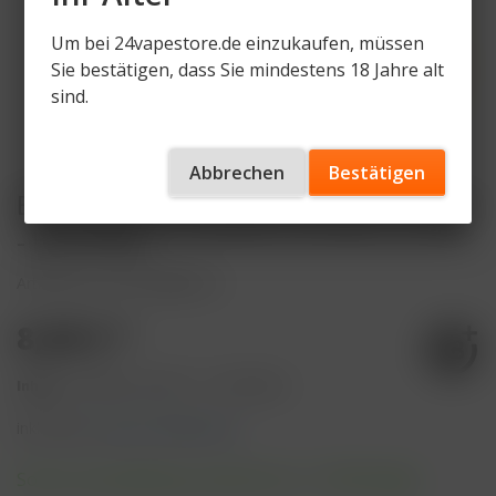
Um bei 24vapestore.de einzukaufen, müssen
Sie bestätigen, dass Sie mindestens 18 Jahre alt
sind.
Abbrechen
Bestätigen
Elfliq Liquid Pineapple Mango Orange
- by Elf Bar
Artikelnummer
ELF-PMO-10
8,49 € *
Inhalt:
10 Milliliter (84,90 € * / 100 Milliliter)
inkl. MwSt.
zzgl. Versandkosten
Sofort versandfertig, Lieferzeit ca. 1-3 Werktage