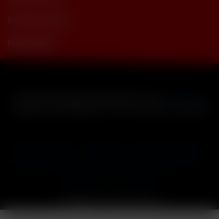
Informationen
Newsletter
* Alle Preise inkl. gesetzl. Mehrwertsteuer zzgl.
Versandkosten
und ggf. Nachnahmegebühren, wenn nicht anders beschrieben
Cookie-Einstellungen
Händler-Login
Reklamationsformular
Häufig gestellte Fragen
Kontakt
Versand
Widerrufsrecht
Datenschutz
AGB
Impressum
Copyright © by 24vapestore.de