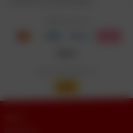
Kunden haben sich ebenfalls angesehen
Enthält Linalool, Furaneol, Allyl
EUH208
Cyclohexanepropionate. Kann allergische
Reaktionenhervor-rufen.
Zahlen Sie mit
Nicotinbenzoat, 2-Isopropyl-N,2,3-
Enthält
trimethylbutyramide
Wir versenden mit
Support
Shop Service