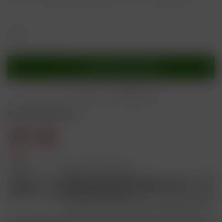
In den
Warenkorb
Merken
Bewerten
Sicherheitshinweise
Gefahr
H301
Giftig bei Verschlucken.
Schädlich für Wasserorganismen, mit
H412
langfristiger Wirkung.
Ist ärztlicher Rat erforderlich, Verpackung oder
P101
Kennzeichnungsetikett bereithalten.