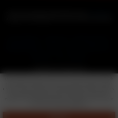
* Alle Preise inkl. gesetzl. Mehrwertsteuer zzgl.
Versandkosten
und ggf. Nachnahmegebühren, wenn nicht anders beschrieben
Cookie-Einstellungen
Händler-Login
Reklamationsformular
Häufig gestellte Fragen
Kontakt
Versand
Widerrufsrecht
Datenschutz
AGB
Impressum
Copyright © by 24vapestore.de
Diese Website benutzt Cookies, die für den technischen Betrieb
der Website erforderlich sind und stets gesetzt werden. Andere
Cookies, die den Komfort bei Benutzung dieser Website erhöhen,
der Direktwerbung dienen oder die Interaktion mit anderen
Websites und sozialen Netzwerken vereinfachen sollen, werden
nur mit Ihrer Zustimmung gesetzt.
Ablehnen