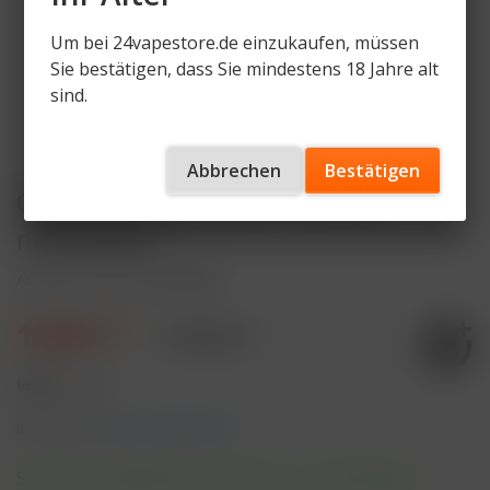
Um bei 24vapestore.de einzukaufen, müssen
Sie bestätigen, dass Sie mindestens 18 Jahre alt
sind.
Abbrechen
Bestätigen
Clipper Reibrad Surfer Animals
nachfüllbar
Artikelnummer
CLI-RB-SFAN
1,90 € *
1,95 € *
Inhalt:
1 Stück
inkl. MwSt.
zzgl. Versandkosten
Sofort versandfertig, Lieferzeit ca. 1-3 Werktage