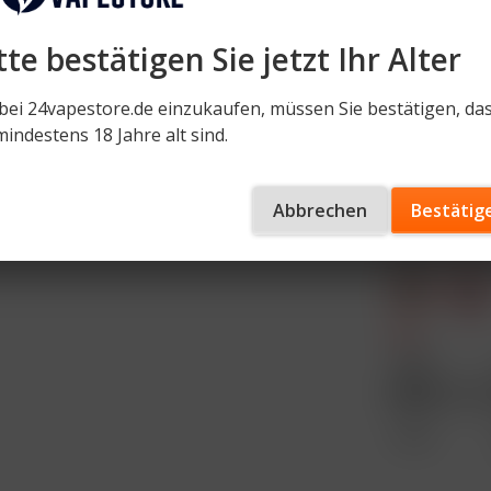
Sofort versan
tte bestätigen Sie jetzt Ihr Alter
ei 24vapestore.de einzukaufen, müssen Sie bestätigen, da
mindestens 18 Jahre alt sind.
Merken
Abbrechen
Bestätig
Sicherheitsh
Gefahr
H301
H412
P101
P102