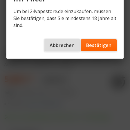
Um bei 24vapestore.de einzukaufen, müssen
Sie bestätigen, dass Sie mindestens 18 Jahre alt
sind.
Abbrechen
Bestätigen
Al Fakher Liquid - CHERRY FIESTA
Artikelnummer
ALFKR-LQ-CF-20mg
5,80 € *
8,90 € *
Inhalt:
10 Milliliter (58,00 € * / 100 Milliliter)
inkl. MwSt.
zzgl. Versandkosten
Sofort versandfertig, Lieferzeit ca. 1-3 Werktage