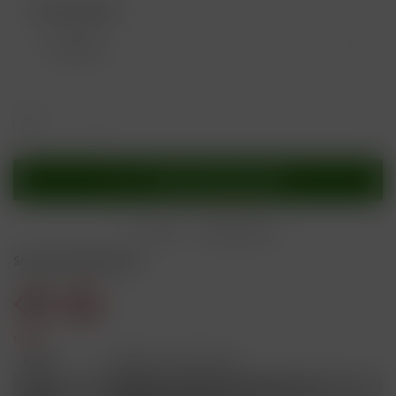
Nikotingehalt:
In den
Warenkorb
Merken
Bewerten
Sicherheitshinweise
Gefahr
H301
Giftig bei Verschlucken.
Schädlich für Wasserorganismen, mit
H412