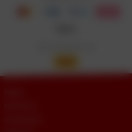
EUH208
Cyclohexanepropionate. Kann allergische
Reaktionenhervor-rufen.
Nicotinbenzoat, 2-Isopropyl-N,2,3-
Enthält
trimethylbutyramide
Wir versenden mit
Support
Shop Service
Informationen