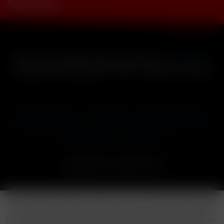
Newsletter
* Alle Preise inkl. gesetzl. Mehrwertsteuer zzgl.
Versandkosten
und ggf. Nachnahmegebühren, wenn nicht anders beschrieben
Cookie-Einstellungen
Händler-Login
Reklamationsformular
Häufig gestellte Fragen
Kontakt
Versand
Widerrufsrecht
Datenschutz
AGB
Impressum
Copyright © by 24vapestore.de
Diese Website benutzt Cookies, die für den technischen Betrieb
der Website erforderlich sind und stets gesetzt werden. Andere
Cookies, die den Komfort bei Benutzung dieser Website erhöhen,