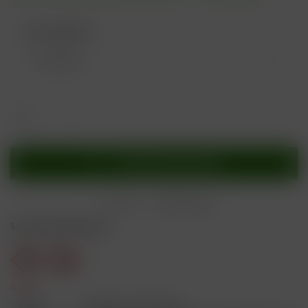
Nikotingehalt:
In den
Warenkorb
Merken
Bewerten
Sicherheitshinweise
Gefahr
H301
Giftig bei Verschlucken.