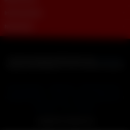
Informationen
Newsletter
* Alle Preise inkl. gesetzl. Mehrwertsteuer zzgl.
Versandkosten
und ggf. Nachnahmegebühren, wenn nicht anders beschrieben
Cookie-Einstellungen
Händler-Login
Reklamationsformular
Häufig gestellte Fragen
Kontakt
Versand
Widerrufsrecht
Datenschutz
AGB
Impressum
Copyright © by 24vapestore.de