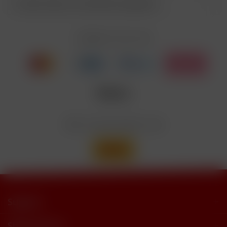
Kunden haben sich ebenfalls angesehen
Enthält Linalool, Furaneol, Allyl
EUH208
Cyclohexanepropionate. Kann allergische
Reaktionenhervor-rufen.
Zahlen Sie mit
Nicotinbenzoat, 2-Isopropyl-N,2,3-
Enthält
trimethylbutyramide
Wir versenden mit
Support
Shop Service