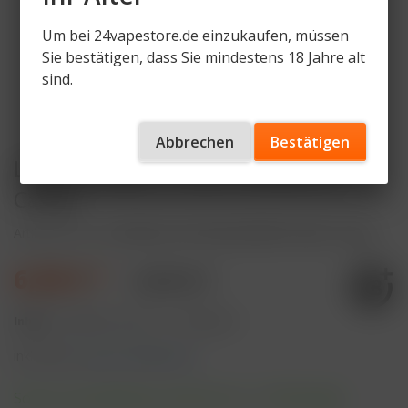
Um bei 24vapestore.de einzukaufen, müssen
Sie bestätigen, dass Sie mindestens 18 Jahre alt
sind.
Abbrechen
Bestätigen
Lafume Liquid - Peach Blueberry
Candy
Artikelnummer
LAFUMELIQ-PEACHBLUEBERRYCANDY-20mg
6,50 € *
8,90 € *
Inhalt:
10 Milliliter (65,00 € * / 100 Milliliter)
inkl. MwSt.
zzgl. Versandkosten
Sofort versandfertig, Lieferzeit ca. 1-3 Werktage