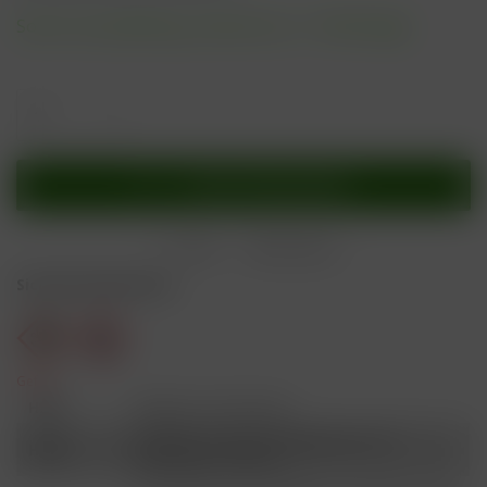
Sofort versandfertig, Lieferzeit ca. 1-3 Werktage
In den
Warenkorb
Merken
Bewerten
Sicherheitshinweise
Gefahr
H301
Giftig bei Verschlucken.
Schädlich für Wasserorganismen, mit
H412
langfristiger Wirkung.