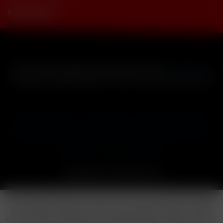
Newsletter
* Alle Preise inkl. gesetzl. Mehrwertsteuer zzgl.
Versandkosten
und ggf. Nachnahmegebühren, wenn nicht anders beschrieben
Cookie-Einstellungen
Händler-Login
Reklamationsformular
Häufig gestellte Fragen
Kontakt
Versand
Widerrufsrecht
Datenschutz
AGB
Impressum
Copyright © by 24vapestore.de
Diese Website benutzt Cookies, die für den technischen Betrieb
der Website erforderlich sind und stets gesetzt werden. Andere
Cookies, die den Komfort bei Benutzung dieser Website erhöhen,