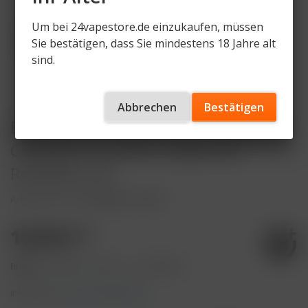
Um bei 24vapestore.de einzukaufen, müssen
Sie bestätigen, dass Sie mindestens 18 Jahre alt
sind.
Abbrechen
Bestätigen
ELFBAR LOST MARY NERA MAX Refill
Container Summer Grape inkl.
Refillable Pod
Artikelnummer
LM-NERA-P-SG-RP
10,99 € *
Inhalt:
10 Milliliter (109,90 € * / 100 Milliliter)
inkl. MwSt.
zzgl. Versandkosten