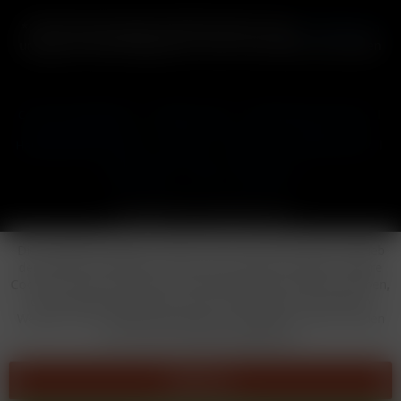
* Alle Preise inkl. gesetzl. Mehrwertsteuer zzgl.
Versandkosten
und ggf. Nachnahmegebühren, wenn nicht anders beschrieben
Cookie-Einstellungen
Händler-Login
Reklamationsformular
Häufig gestellte Fragen
Kontakt
Versand
Widerrufsrecht
Datenschutz
AGB
Impressum
Copyright © by 24vapestore.de
Diese Website benutzt Cookies, die für den technischen Betrieb
der Website erforderlich sind und stets gesetzt werden. Andere
Cookies, die den Komfort bei Benutzung dieser Website erhöhen,
der Direktwerbung dienen oder die Interaktion mit anderen
Websites und sozialen Netzwerken vereinfachen sollen, werden
nur mit Ihrer Zustimmung gesetzt.
Ablehnen