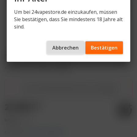
Um bei 24vapestore.de einzukaufen, müssen
Sie bestätigen, dass Sie mindestens 18 Jahre alt
sind.
Abbrechen
Bestätigen
187 Tobacco - Happy Cactuz - 200g
Artikelnummer
187TB-HC-200g
Dieser Artikel steht derzeit nicht zur Verfügung!
27,90 € *
Inhalt:
1 Stück
inkl. MwSt.
zzgl. Versandkosten