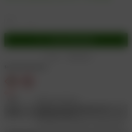
In den
Warenkorb
Merken
Bewerten
Sicherheitshinweise
Gefahr
H301
Giftig bei Verschlucken.
Schädlich für Wasserorganismen, mit
H412
langfristiger Wirkung.
Ist ärztlicher Rat erforderlich, Verpackung oder
P101
Kennzeichnungsetikett bereithalten.