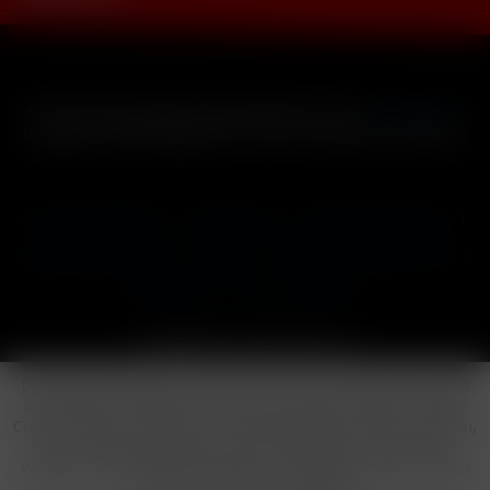
* Alle Preise inkl. gesetzl. Mehrwertsteuer zzgl.
Versandkosten
und ggf. Nachnahmegebühren, wenn nicht anders beschrieben
Cookie-Einstellungen
Händler-Login
Reklamationsformular
Häufig gestellte Fragen
Kontakt
Versand
Widerrufsrecht
Datenschutz
AGB
Impressum
Copyright © by 24vapestore.de
Diese Website benutzt Cookies, die für den technischen Betrieb
der Website erforderlich sind und stets gesetzt werden. Andere
Cookies, die den Komfort bei Benutzung dieser Website erhöhen,
der Direktwerbung dienen oder die Interaktion mit anderen
Websites und sozialen Netzwerken vereinfachen sollen, werden
nur mit Ihrer Zustimmung gesetzt.