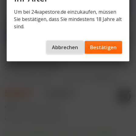
Um bei 24vapestore.de einzukaufen, müssen
Sie bestätigen, dass Sie mindestens 18 Jahre alt
sind.
Abbrechen
Bestätigen
187 Strassenbande - Prefilled Pods -
Schwarze Taube
von
187 Strassenbande
Artikelnummer
187SB-PD-ST
5,99 € *
10,90 € *
Inhalt:
2 Stück (3,00 € * / 1 Stück)
inkl. MwSt.
zzgl. Versandkosten
Sofort versandfertig, Lieferzeit ca. 1-3 Werktage