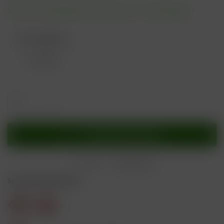
Sofort versandfertig, Lieferzeit ca. 1-3 Werktage
Nikotingehalt:
In den
Warenkorb
Merken
Bewerten
Sicherheitshinweise