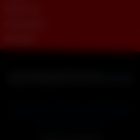
Shop Service
Informationen
Newsletter
* Alle Preise inkl. gesetzl. Mehrwertsteuer zzgl.
Versandkosten
und ggf. Nachnahmegebühren, wenn nicht anders beschrieben
Cookie-Einstellungen
Händler-Login
Reklamationsformular
Häufig gestellte Fragen
Kontakt
Versand
Widerrufsrecht
Datenschutz
AGB
Impressum