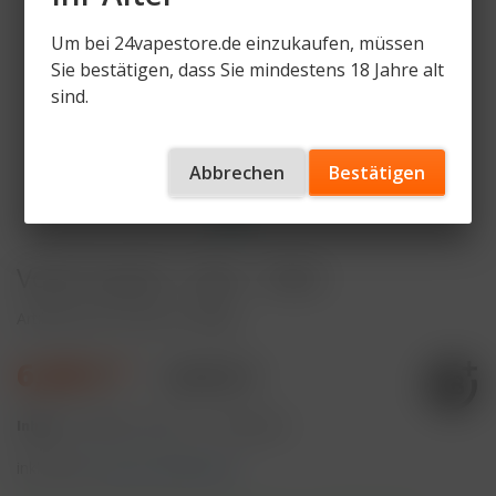
Um bei 24vapestore.de einzukaufen, müssen
Sie bestätigen, dass Sie mindestens 18 Jahre alt
sind.
Abbrechen
Bestätigen
Vozol Liquid - Cola - 10ml
Artikelnummer
VZL-CO-14mg
6,49 € *
9,90 € *
Inhalt:
10 Milliliter (64,90 € * / 100 Milliliter)
inkl. MwSt.
zzgl. Versandkosten