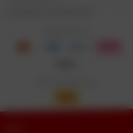
Entsorgung der Inhalte/Behälter gemäß des
P501
örtlichen Abfallsystems
Kunden haben sich ebenfalls angesehen
Enthält Linalool, Furaneol, Allyl
EUH208
Cyclohexanepropionate. Kann allergische
Reaktionenhervor-rufen.
Zahlen Sie mit
Nicotinbenzoat, 2-Isopropyl-N,2,3-
Enthält
trimethylbutyramide
Wir versenden mit
Support