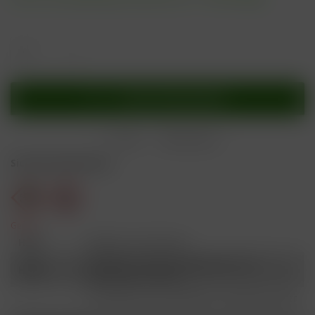
In den
Warenkorb
Merken
Bewerten
Sicherheitshinweise
Gefahr
H301
Giftig bei Verschlucken.
Schädlich für Wasserorganismen, mit
H412
langfristiger Wirkung.
Ist ärztlicher Rat erforderlich, Verpackung oder
P101
Kennzeichnungsetikett bereithalten.