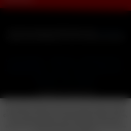
* Alle Preise inkl. gesetzl. Mehrwertsteuer zzgl.
Versandkosten
und ggf. Nachnahmegebühren, wenn nicht anders beschrieben
Cookie-Einstellungen
Händler-Login
Reklamationsformular
Häufig gestellte Fragen
Kontakt
Versand
Widerrufsrecht
Datenschutz
AGB
Impressum
Copyright © by 24vapestore.de
Diese Website benutzt Cookies, die für den technischen Betrieb
der Website erforderlich sind und stets gesetzt werden. Andere
Cookies, die den Komfort bei Benutzung dieser Website erhöhen,
der Direktwerbung dienen oder die Interaktion mit anderen
Websites und sozialen Netzwerken vereinfachen sollen, werden