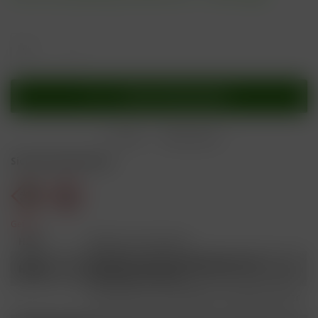
In den
Warenkorb
Merken
Bewerten
Sicherheitshinweise
Gefahr
H301
Giftig bei Verschlucken.
Schädlich für Wasserorganismen, mit
H412
langfristiger Wirkung.
Ist ärztlicher Rat erforderlich, Verpackung oder
P101
Kennzeichnungsetikett bereithalten.