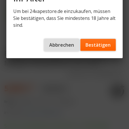
Um bei 24vapestore.de einzukaufen, müssen
Sie bestätigen, dass Sie mindestens 18 Jahre alt
sind.
Abbrechen
Bestätigen
ELFBAR LOST MARY WAVI Triple
Mango 20mg Nikotin 2er Pack
Artikelnummer
LM-WVP-TM
5,99 € *
9,99 € *
Inhalt:
4 Milliliter (149,75 € * / 100 Milliliter)
inkl. MwSt.
zzgl. Versandkosten
Sofort versandfertig, Lieferzeit ca. 1-3 Werktage