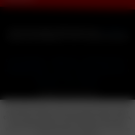
* Alle Preise inkl. gesetzl. Mehrwertsteuer zzgl.
Versandkosten
und ggf. Nachnahmegebühren, wenn nicht anders beschrieben
Cookie-Einstellungen
Händler-Login
Reklamationsformular
Häufig gestellte Fragen
Kontakt
Versand
Widerrufsrecht
Datenschutz
AGB
Impressum
Copyright © by 24vapestore.de
Diese Website benutzt Cookies, die für den technischen Betrieb
der Website erforderlich sind und stets gesetzt werden. Andere
Cookies, die den Komfort bei Benutzung dieser Website erhöhen,
der Direktwerbung dienen oder die Interaktion mit anderen
Websites und sozialen Netzwerken vereinfachen sollen, werden
nur mit Ihrer Zustimmung gesetzt.