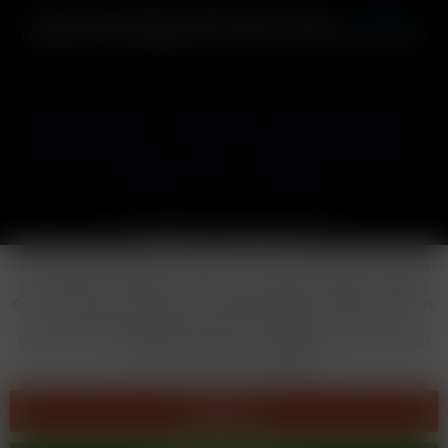
* Alle Preise inkl. gesetzl. Mehrwertsteuer zzgl.
Versandkosten
und ggf. Nachnahmegebühren, wenn nicht anders beschrieben
Cookie-Einstellungen
Händler-Login
Reklamationsformular
Häufig gestellte Fragen
Kontakt
Versand
Widerrufsrecht
Datenschutz
AGB
Impressum
Copyright © by 24vapestore.de
Diese Website benutzt Cookies, die für den technischen Betrieb
der Website erforderlich sind und stets gesetzt werden. Andere
Cookies, die den Komfort bei Benutzung dieser Website erhöhen,
der Direktwerbung dienen oder die Interaktion mit anderen
Websites und sozialen Netzwerken vereinfachen sollen, werden
nur mit Ihrer Zustimmung gesetzt.
Ablehnen