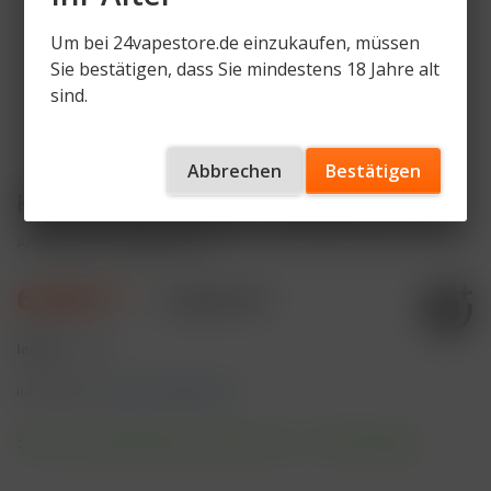
Um bei 24vapestore.de einzukaufen, müssen
Sie bestätigen, dass Sie mindestens 18 Jahre alt
sind.
Abbrechen
Bestätigen
KIARABABA Pod Kit - Candy Pink
Artikelnummer
KIBA-PK-CP
6,49 € *
14,99 € *
Inhalt:
1 Stück
inkl. MwSt.
zzgl. Versandkosten
Sofort versandfertig, Lieferzeit ca. 1-3 Werktage