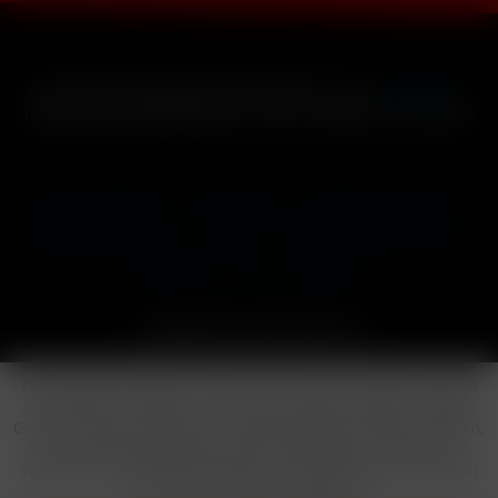
* Alle Preise inkl. gesetzl. Mehrwertsteuer zzgl.
Versandkosten
und ggf. Nachnahmegebühren, wenn nicht anders beschrieben
Cookie-Einstellungen
Händler-Login
Reklamationsformular
Häufig gestellte Fragen
Kontakt
Versand
Widerrufsrecht
Datenschutz
AGB
Impressum
Copyright © by 24vapestore.de
Diese Website benutzt Cookies, die für den technischen Betrieb
der Website erforderlich sind und stets gesetzt werden. Andere
Cookies, die den Komfort bei Benutzung dieser Website erhöhen,
der Direktwerbung dienen oder die Interaktion mit anderen
Websites und sozialen Netzwerken vereinfachen sollen, werden
nur mit Ihrer Zustimmung gesetzt.