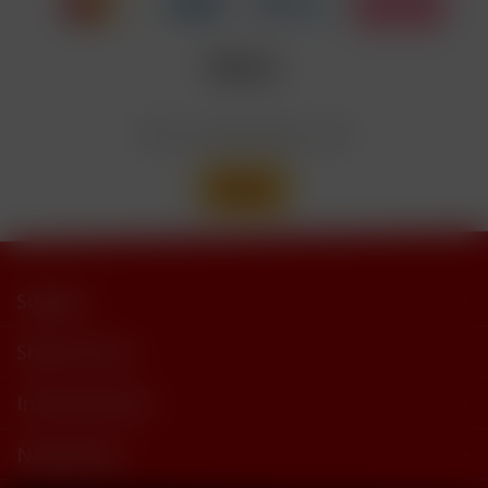
Nicotinbenzoat, 2-Isopropyl-N,2,3-
Enthält
trimethylbutyramide
Wir versenden mit
Support
Shop Service
Informationen
Newsletter