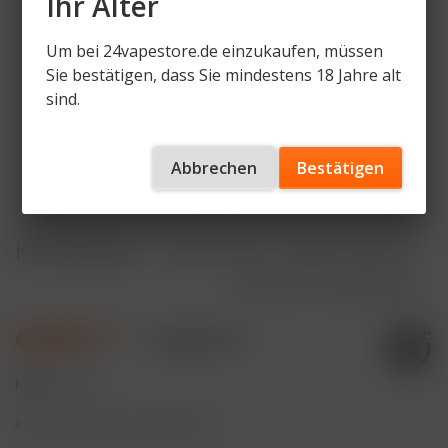
Ihr Alter
Um bei 24vapestore.de einzukaufen, müssen
Sie bestätigen, dass Sie mindestens 18 Jahre alt
sind.
Abbrechen
Bestätigen
KIARABABA - 10ml Pod - Mad Cherry
Artikelnummer
KIBA-RP-MC
6,49 € *
14,99 € *
Inhalt:
1 Stück
inkl. MwSt.
zzgl. Versandkosten