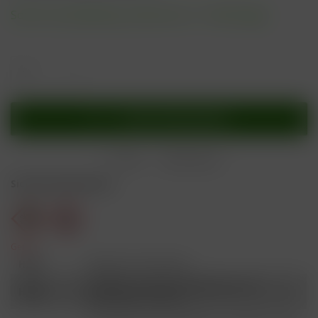
Sofort versandfertig, Lieferzeit ca. 1-3 Werktage
In den
Warenkorb
Merken
Bewerten
Sicherheitshinweise
Gefahr
H301
Giftig bei Verschlucken.
Schädlich für Wasserorganismen, mit
H412
langfristiger Wirkung.