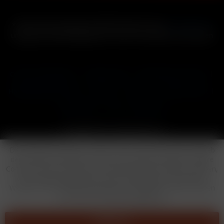
* Alle Preise inkl. gesetzl. Mehrwertsteuer zzgl.
Versandkosten
und ggf. Nachnahmegebühren, wenn nicht anders beschrieben
Cookie-Einstellungen
Händler-Login
Reklamationsformular
Häufig gestellte Fragen
Kontakt
Versand
Widerrufsrecht
Datenschutz
AGB
Impressum
Copyright © by 24vapestore.de
Diese Website benutzt Cookies, die für den technischen Betrieb
der Website erforderlich sind und stets gesetzt werden. Andere
Cookies, die den Komfort bei Benutzung dieser Website erhöhen,
der Direktwerbung dienen oder die Interaktion mit anderen
Websites und sozialen Netzwerken vereinfachen sollen, werden
nur mit Ihrer Zustimmung gesetzt.
Ablehnen