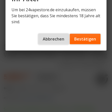
Um bei 24vapestore.de einzukaufen, müssen
Sie bestätigen, dass Sie mindestens 18 Jahre alt
sind.
Abbrechen
Bestätigen
Star Buzz Pod Juicy Peach und
Watermelon Freeze - 2er Pack - 20mg
Artikelnummer
SB-P-JP-WAF
5,90 € *
9,90 € *
Inhalt:
4 Milliliter (147,50 € * / 100 Milliliter)
inkl. MwSt.
zzgl. Versandkosten
Sofort versandfertig, Lieferzeit ca. 1-3 Werktage