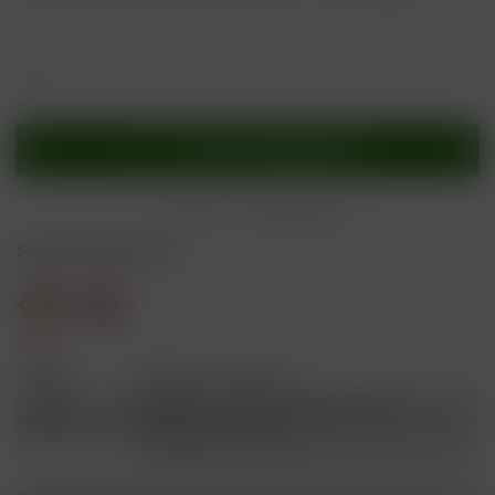
In den
Warenkorb
Merken
Bewerten
Sicherheitshinweise
Gefahr
H301
Giftig bei Verschlucken.
Schädlich für Wasserorganismen, mit
H412
langfristiger Wirkung.
Ist ärztlicher Rat erforderlich, Verpackung oder
P101
Kennzeichnungsetikett bereithalten.