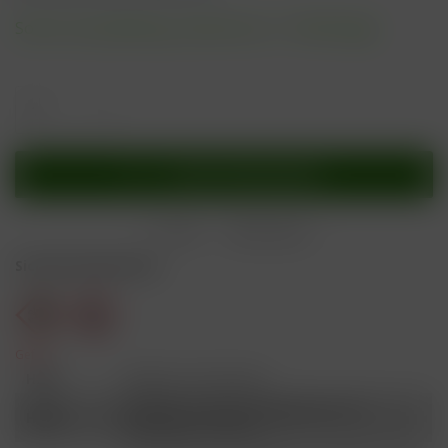
Sofort versandfertig, Lieferzeit ca. 1-3 Werktage
In den
Warenkorb
Merken
Bewerten
Sicherheitshinweise
Gefahr
H301
Giftig bei Verschlucken.
Schädlich für Wasserorganismen, mit
H412
langfristiger Wirkung.