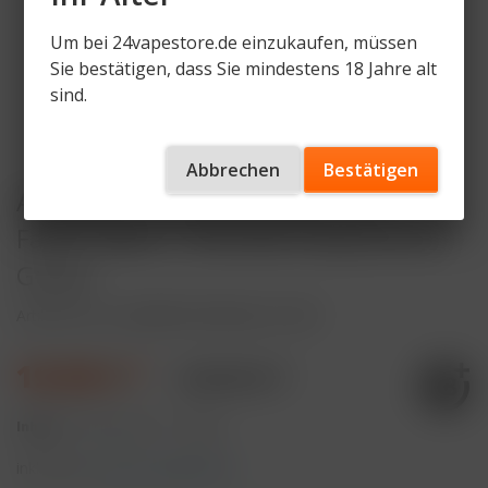
Um bei 24vapestore.de einzukaufen, müssen
Sie bestätigen, dass Sie mindestens 18 Jahre alt
sind.
Abbrechen
Bestätigen
Arcbear Pro 15000 Starter Set -
Farbe: Black + Pod Kiwi Passionfruit
Guava
Artikelnummer
AB-PRO15-KPG-BL-ST-SET
19,90 € *
24,90 € *
Inhalt:
3 Stück (6,63 € * / 1 Stück)
inkl. MwSt.
zzgl. Versandkosten