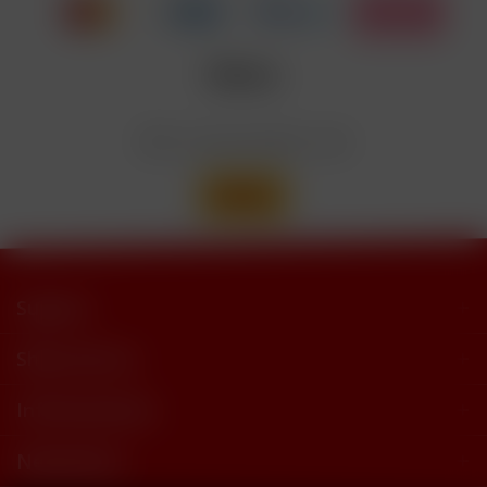
Nicotinbenzoat, 2-Isopropyl-N,2,3-
Enthält
trimethylbutyramide
Wir versenden mit
Support
Shop Service
Informationen
Newsletter