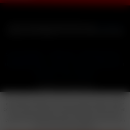
* Alle Preise inkl. gesetzl. Mehrwertsteuer zzgl.
Versandkosten
und ggf. Nachnahmegebühren, wenn nicht anders beschrieben
Cookie-Einstellungen
Händler-Login
Reklamationsformular
Häufig gestellte Fragen
Kontakt
Versand
Widerrufsrecht
Datenschutz
AGB
Impressum
Copyright © by 24vapestore.de
Diese Website benutzt Cookies, die für den technischen Betrieb
der Website erforderlich sind und stets gesetzt werden. Andere
Cookies, die den Komfort bei Benutzung dieser Website erhöhen,
der Direktwerbung dienen oder die Interaktion mit anderen
Websites und sozialen Netzwerken vereinfachen sollen, werden
nur mit Ihrer Zustimmung gesetzt.