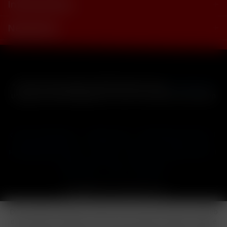
Informationen
Newsletter
* Alle Preise inkl. gesetzl. Mehrwertsteuer zzgl.
Versandkosten
und ggf. Nachnahmegebühren, wenn nicht anders beschrieben
Cookie-Einstellungen
Händler-Login
Reklamationsformular
Häufig gestellte Fragen
Kontakt
Versand
Widerrufsrecht
Datenschutz
AGB
Impressum
Copyright © by 24vapestore.de
Diese Website benutzt Cookies, die für den technischen Betrieb
der Website erforderlich sind und stets gesetzt werden. Andere